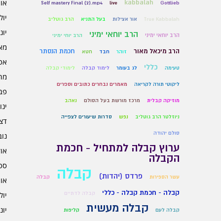
אוגו
kabbalah
Self mastery Final (2).mp4
live
Gottlieb
יולי 6
True Kabbalah
אור אצילות
בעל התניא
הרב גוטליב
יוני 6
הרב יוחאי ימיני
הרב יוחאי ימיני
הרב יוחי ימיני
מאי 6
הרב מיכאל מאור
חכמת הנסתר
זוהר
חבד
חטא
אפרי
כללי
טעימה
לג בעומר
לימוד קבלה
לימודי קבלה
מרץ 
ליקוטי תורה לקריאה
מאמרים נבחרים כתובים וספרים
פברו
מוזיקה קבלית
מרכז מורשת בעל הסולם
נאהב
ינוא
ניוזלטר הרב גוטליב
נפש
סדרות שיעורים לצפייה
דצמב
סולם יהודה
נובמ
ערוץ קבלה למתחיל - חכמת
אוקט
הקבלה
ספט
קבלה
פרדס (יהדות)
עשר הספירות
קבלה
אוגו
קבלה - חכמת קבלה - כללי
קבלה לדתיים
יולי 5
קבלה מעשית
יוני 5
קבלה לעם
קליפות