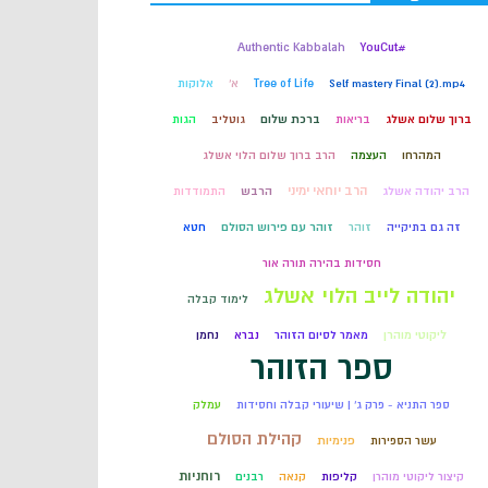
קבלה
Authentic Kabbalah
#YouCut
Self mastery Final (2).mp4
Tree of Life
א'
אלוקות
חכמת הקבלה
ברוך שלום אשלג
בריאות
ברכת שלום
גוטליב
הגות
המהרחו
העצמה
הרב ברוך שלום הלוי אשלג
הרב יוחאי ימיני
הרב יהודה אשלג
הרבש
התמודדות
זה גם בתיקייה
זוהר
זוהר עם פירוש הסולם
חטא
חסידות בהירה תורה אור
יהודה לייב הלוי אשלג
לימוד קבלה
ליקוטי מוהרן
מאמר לסיום הזוהר
נברא
נחמן
ספר הזוהר
ספר התניא - פרק ג' | שיעורי קבלה וחסידות
עמלק
קהילת הסולם
עשר הספירות
פנימיות
רוחניות
קיצור ליקוטי מוהרן
קליפות
קנאה
רבנים