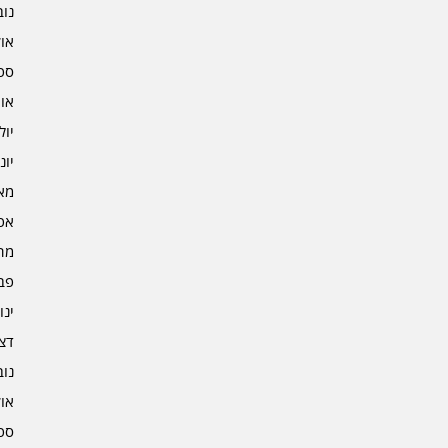
נובמ
אוקט
ספט
אוגו
יולי 2
יוני 2
מאי 2
אפרי
מרץ 
פברו
ינוא
דצמב
נובמ
אוקט
ספט