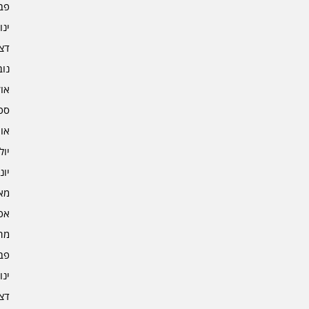
פברו
ינוא
דצמב
נובמ
אוקט
ספט
אוגו
יולי 3
יוני 3
מאי 3
אפרי
מרץ 
פברו
ינוא
דצמב