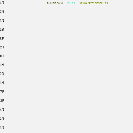
מאי 5
רבי יהודה לייב אשלג
רבנים
שער הכוונות
אפרי
מרץ 
פברו
ינוא
דצמב
נובמ
אוקט
ספט
אוגו
יולי 4
יוני 4
מאי 4
אפרי
מרץ 