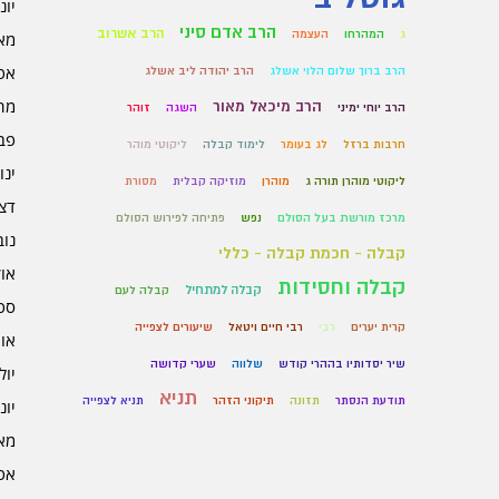
יוני 6
הרב אדם סיני
הרב אשרוב
ג
המהרחו
העצמה
מאי 6
אפרי
הרב ברוך שלום הלוי אשלג
הרב יהודה ליב אשלג
מרץ 
הרב מיכאל מאור
הרב יוחי ימיני
השגה
זוהר
פברו
חרבות ברזל
לג בעומר
לימוד קבלה
ליקוטי מוהר
ינוא
ליקוטי מוהרן תורה ג
מוהרן
מוזיקה קבלית
מסורת
דצמב
מרכז מורשת בעל הסולם
נפש
פתיחה לפירוש הסולם
נובמ
קבלה - חכמת קבלה - כללי
אוקט
קבלה וחסידות
קבלה למתחיל
קבלה לעם
ספט
קרית יערים
רבי
רבי חיים ויטאל
שיעורים לצפייה
אוגו
שיר יסדותיו בההרי קודש
שלווה
שערי קדושה
יולי 5
תניא
תודעת הנסתר
תזונה
תיקוני הזהר
תניא לצפייה
יוני 5
מאי 5
אפרי