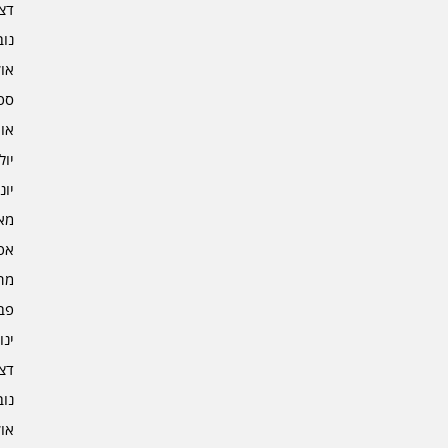
דצמב
נובמ
אוקט
ספט
אוגו
יולי 3
יוני 3
מאי 3
אפרי
מרץ 
פברו
ינוא
דצמב
נובמ
אוקט