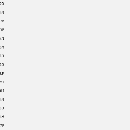
ספט
אוגו
יולי 2
יוני 2
מאי 2
אפרי
מרץ 
פברו
ינוא
דצמב
נובמ
אוקט
ספט
אוגו
יולי 1