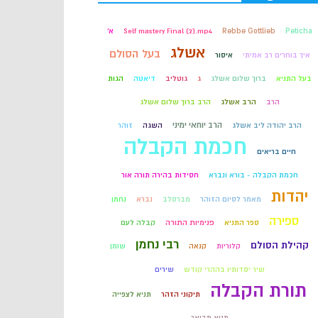
קבלה
Peticha
Rebbe Gottlieb
Self mastery Final (2).mp4
א'
אשלג
בעל הסולם
איך בוחרים רב אמיתי
איסור
חכמת הקבלה
בעל התניא
ברוך שלום אשלג
ג
גוטליב
דיאטה
הגות
הרב
הרב אשלג
הרב ברוך שלום אשלג
הרב יוחאי ימיני
הרב יהודה ליב אשלג
השגה
זוהר
חכמת הקבלה
חיים בריאים
חכמת הקבלה - בורא ונברא
חסידות בהירה תורה אור
יהדות
מאמר לסיום הזוהר
מברסלב
נברא
נחמן
ספירה
ספר התניא
פנימיות התורה
קבלה לעם
רבי נחמן
קהילת הסולם
קלוריות
קנאה
שומן
שיר יסדותיו בההרי קודש
שירים
תורת הקבלה
תיקוני הזהר
תניא לצפייה
תניא מבואר