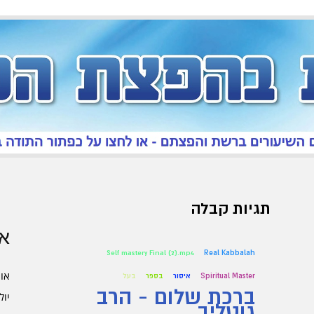
תגיות קבלה
אר
Self mastery Final (2).mp4
Real Kabbalah
אוגו
Spiritual Master
איסור
בספר
בעל
ברכת שלום - הרב
יולי 6
גוטליב