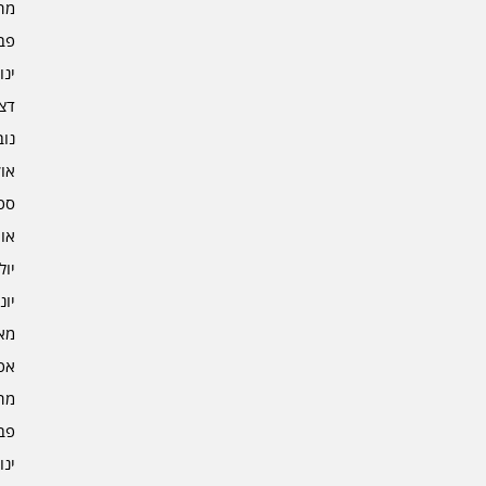
מרץ 
פברו
ינוא
דצמב
נובמ
אוקט
ספט
אוגו
יולי 4
יוני 4
מאי 4
אפרי
מרץ 
פברו
ינוא