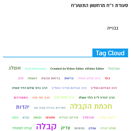
סעודת ר"ח מרחשוון התשע"ח
בבנייה
Tag Cloud
אשלג
Real Kabbalah
Created by Video Editor #Video Editor
#YouCut
בעל
ברוך שלום אשלג
בריאות
בריאות טבעית
העצמה
הרב
הרב אברהם גוטליב
הרב אברהם מרדכי גוטליב
הרב ברוך שלום הלוי אשלג
הרב יוחאי ימיני
הרב יהודה לייב הלוי אשלג
הרב יוחי ימיני
התמודדות
חכמת הקבלה
יהדות
חסידות בהירה תורה אור
ליקוטי מוהר״ן
מברסלב
מוזיקה קבלית
מתורתו
נבואה
נברא
נחמן
קבלה
צדיק
קבלה למתחיל
סולם יהודה
עמלק
פנימיות