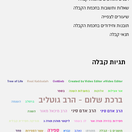
שאלות ותשובות בחכמת הקבלה
שיעורים לצפייה
תובנות וחידודים בחכמת הקבלה
תנאי קבלה
תגיות קבלה
Tree of Life
Real Kabbalah
Gottlieb
Created by Video Editor #Video Editor
אור אצילות
אלוקות
במעגלות השנה
בספר
ברכת שלום - הרב גוטליב
ברסלב
העצמה
הרב אדם סיני
הרב אדם סיני
הרב מיכאל מאור
השגה
חסידות בהירה תורה אור
לג בעומר
ליקוטי מוהרן תורה ג
מוזיקה חסידית קבלית
ספירה
מושגים ב- קבלה
מתורתו
נאהב
נברא
עשר הספירות
פחד