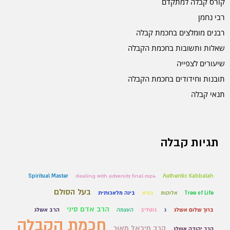
קורס קבלה למתקדם
רבי נחמן
רבנים מומלצים בחכמת קבלה
שאלות ותשובות בחכמת הקבלה
שיעורים לצפייה
תובנות וחידודים בחכמת הקבלה
תנאי קבלה
תגיות קבלה
Spiritual Master
dealing with adversity final.mp4
Authentic Kabbalah
בעל הסולם
Tree of Life
אלוקות
בורא
בינה מלאכותית
הרב אדם סיני
ברוך שלום אשלג
ג
גוטליב
העצמה
הרב אשלג
חכמת הקבלה
הרב מיכאל מאור
הרב יהודה אשלג