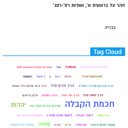
זוהר על בראשית א', אותיות רס'-רסג'
בבנייה
Tag Cloud
Self mastery Final (2).mp4
live
Gottlieb
Authentic Kabbalah
True Kabbalah
א'
איסור
בעל
ג
דיאטה
העצמה
הרב אדם סיני
הרב אברהם מרדכי גוטליב
הרב ברוך שלום הלוי אשלג
הרב יוחאי ימיני
הרב יוחי ימיני
זוהר הסולם
חיים בריאים
חכמת הקבלה
יהדות
חסידות בהירה תורה אור
לג בעומר
לימודי קבלה
ליקוטי מוהרן תורה ג
ליקוטי תורה לקריאה
ספירה
מאמר לסיום הזוהר
מברסלב
נברא
נשים
עמותת אור הסולם