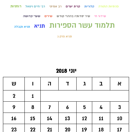
רוחניות
פנימיות התורה
קלוריות
קרית יערים
רב אמיתי
רבי חיים ויטאל
שידור חי
שיר יסדותיו בההרי קודש
שירים
שערי קדושה
תלמוד עשר הספירות
תניא
תניא וקבלה
תניא פרק ג
יוני 2018
א
ב
ג
ד
ה
ו
ש
2
1
9
8
7
6
5
4
3
16
15
14
13
12
11
10
23
22
21
20
19
18
17