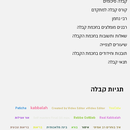
קבלה סיכומים
קורס קבלה למתקדם
רבי נחמן
רבנים מומלצים בחכמת קבלה
שאלות ותשובות בחכמת הקבלה
שיעורים לצפייה
תובנות וחידודים בחכמת הקבלה
תנאי קבלה
תגיות קבלה
kabbalah
Peticha
Created by Video Editor #Video Editor
#YouCut
Real Kabbalah
Rebbe Gottlieb
Self mastery Final (2).mp4
אור אצילות
איך בוחרים רב אמיתי
איסור
בורא
בינה מלאכותית
בריאות
בריאות טבעית