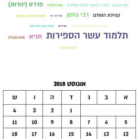
פרדס (יהדות)
ספר התניא - פרק ג' | שיעורי קבלה וחסידות
ערוץ קבלה
רבי נחמן
קהילת הסולם
שידור חי
שיעורים בספר התניא
שיר יסדותיו בההרי קודש
שירים
תורה אור לקריאה
תלמוד עשר הספירות
תניא
תניא וקבלה
תניא מפורש
אוגוסט 2018
א
ב
ג
ד
ה
ו
ש
4
3
2
1
11
10
9
8
7
6
5
18
17
16
15
14
13
12