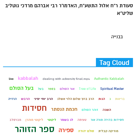
סעודת ר"ח אלול התשע"ח, האדמו"ר רבי אברהם מרדכי גוטליב
שליט"א
בבנייה
Tag Cloud
kabbalah
live
dealing with adversity final.mp4
Authentic Kabbalah
בעל הסולם
Spiritual Master
Tree of Life
אור הסולם
בספר
בעל
בריאות
ג
הגות
הרב ברוך שלום הלוי אשלג
הרב יוחי ימיני
הרבש
הרזיה
חסידות
חכמת הנסתר
השגה
זוהר הסולם
חסידות בהירה תורה אור
טעימה
לג בעומר
ליקוטי
ליקוטי מוהרן
מברסלב
ספר הזוהר
ספירה
מוזיקה קבלית
סולם יהודה