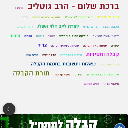
ברכת שלום - הרב גוטליב
ברסלב
הרב אדם סיני
הרב יהודה ליב אשלג
זוהר עם פירוש הסולם
חבד
יהודה לייב הלוי אשלג
חכמת הקבלה - בורא ונברא
לימוד קבלה
סיפוק
ליקוטי תורה לקריאה
מוזיקה חסידית קבלית
נאהב
נבואה
נשמה
צדיק
ספרים
עמותת אור הסולם
פתיחה לפירוש הסולם
קבלה וחסידות
קבלה למתחילים
קבלה לעם
קרית אונו
שאלות ותשובות בחכמת הקבלה
רבי חיים ויטאל
תורת הקבלה
שיר יסדותיו בההרי קודש
שירים
שערי קדושה
תיקוני הזהר
תניא מפורש
☾