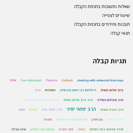
שאלות ותשובות בחכמת הקבלה
שיעורים לצפייה
תובנות וחידודים בחכמת הקבלה
תנאי קבלה
תגיות קבלה
dealing with adversity final.mp4
Gottlieb
Peticha
True Kabbalah
אלול
ברוך שלום אשלג
הילולתא רבי נחמן מברסלב
המהרחו
הרב
הרב אברהם גוטליב
הרב ברוך שלום אשלג
הרב ברוך שלום הלוי אשלג
הרב יוחאי ימיני
הרב יוחאי ימיני
הרב יהודה אשלג
הרזיה
זוהר
לימוד קבלה
מברסלב
מוזיקה חסידית קבלית
מסורת
מרכז מורשת בעל הסולם
נשמה
ספר התניא
עמותת אור הסולם
ערוץ קבלה