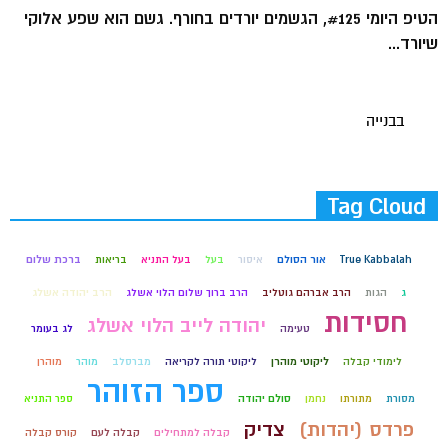
הטיפ היומי #125, הגשמים יורדים בחורף. גשם הוא שפע אלוקי
שיורד...
בבנייה
Tag Cloud
True Kabbalah
אור הסולם
איסור
בעל
בעל התניא
בריאות
ברכת שלום
ג
הגות
הרב אברהם גוטליב
הרב ברוך שלום הלוי אשלג
הרב יהודה אשלג
חסידות
יהודה לייב הלוי אשלג
טעימה
לג בעומר
ליקוטי מוהרן
לימודי קבלה
ליקוטי תורה לקריאה
מברסלב
מוהר
מוהרן
ספר הזוהר
מסורת
מתורתו
נחמן
סולם יהודה
ספר התניא
פרדס (יהדות)
צדיק
קבלה למתחילים
קבלה לעם
קורס קבלה