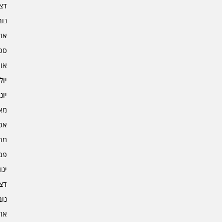
דצמב
נובמ
אוקט
ספט
אוגו
יולי 3
יוני 3
מאי 3
אפרי
מרץ 
פברו
ינוא
דצמב
נובמ
אוקט