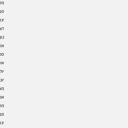
מרץ 
פברו
ינוא
דצמב
נובמ
אוקט
ספט
אוגו
יולי 4
יוני 4
מאי 4
אפרי
מרץ 
פברו
ינוא