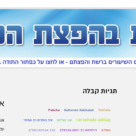
תגיות קבלה
אר
Peticha
Authentic Kabbalah
#YouCut
אוגו
rav yehuda ashlag
אור אצילות
איך בוחרים רב אמיתי
יולי 6
גוטליב
הילולתא רבי נחמן מברסלב
הרב אברהם גוטליב