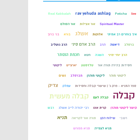
קבלה
rav yehuda ashlag
Real Kabbalah
Peticha
live
Spiritual Master
אור אצילות
אור הסולם
חכמת הקבלה
אשלג
איך בוחרים רב אמיתי
אלוקות
בורא
בני ברוך
הרב אדם סיני
ברסלב
דיאטה
הרב
הרב גוטליב
חכמת הנסתר
הרב יוחי ימיני
השגה
חטא
חסידות בהירה תורה אור
טלזסטון
יארצייט
ליקוטי
ליקוטי מוהר
ליקוטי מוהרן
מברסלב
נשים
צדיק
ספר התניא - פרק ג' | שיעורי קבלה וחסידות
עמלק
קבלה
קבלה מעשית
קבלה לעם
קיצור ליקוטי מוהרן
קרית אונו
רבי יהודה לייב אשלג
רבש
תניא
רשבי
שילוח הקן
תורה אור לקריאה
תניא לצפייה
תניא מפורש