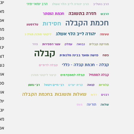
יוני 6
הרב יוחאי ימיני
הרב גוטליב
הרב יהודה לייב הלוי אשלג
מאי 6
חזרה בתשובה
חכמת הנסתר
הרבש
אפרי
חכמת הקבלה
חסידות
טלזסטון
מרץ 
יהודה לייב הלוי אשלג
טעימה
ליקוטי מוהרן תורה ג
פברו
מוזיקה קבלית
נבואה
עמלק
עשר הספירות
פחד
ינוא
קבלה
דצמב
פסח
פרשה ומועד בבינה מלכותית
נובמ
קבלה - חכמת קבלה - כללי
קבלה לדתיים
אוקט
קבלה למתחיל
קבלה למתקדמים
קיצור ליקוטי מוהרן
ספט
קלוריות
קנאה
קרית יערים
רבי חיים ויטאל
רבי נחמן
אוגו
שאלות ותשובות בחכמת הקבלה
רבנים
רבש
יולי 5
תודעה
שלווה
תעס
יוני 5
מאי 5
אפרי