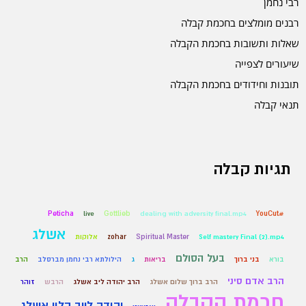
רבי נחמן
רבנים מומלצים בחכמת קבלה
שאלות ותשובות בחכמת הקבלה
שיעורים לצפייה
תובנות וחידודים בחכמת הקבלה
תנאי קבלה
תגיות קבלה
Peticha
live
Gottlieb
dealing with adversity final.mp4
#YouCut
אשלג
Self mastery Final (2).mp4
Spiritual Master
zohar
אלוקות
בעל הסולם
בורא
בני ברוך
בריאות
ג
הילולתא רבי נחמן מברסלב
הרב
הרב אדם סיני
הרב ברוך שלום אשלג
הרב יהודה ליב אשלג
הרבש
זוהר
חכמת הקבלה
יהודה לייב הלוי אשלג