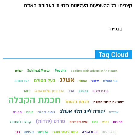
קצרים: כל ההשפעות העליונות תלויות בעבודת האדם
בבנייה
Tag Cloud
zohar
Spiritual Master
Peticha
dealing with adversity final.mp4
אשלג
בעל הסולם
אור הסולם
איסור
אמונה
בעל התניא
ברכת שלום
ברסלב
הרב
הרב ברוך שלום אשלג
זוהר
חכמת הקבלה
חכמת הנסתר
זוהר עם פירוש הסולם
יהודה לייב הלוי אשלג
יארצייט
לימודי קבלה
מוהרן
מסורת
פרדס (יהדות)
קבלה למתחיל
מתורתו
נברא
נפש
עשר הספירות
קבלה לעם
קורס קבלה
קיצור ליקוטי מוהרן
קלוריות
קליפות
רבי