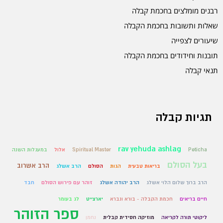
רבנים מומלצים בחכמת קבלה
שאלות ותשובות בחכמת הקבלה
שיעורים לצפייה
תובנות וחידודים בחכמת הקבלה
תנאי קבלה
תגיות קבלה
rav yehuda ashlag
Peticha
Spiritual Master
אלול
במעגלות השנה
בעל הסולם
הרב אשרוב
בריאות טבעית
הגות
הסולם
הרב אשלג
הרב ברוך שלום הלוי אשלג
הרב יהודה אשלג
זוהר עם פירוש הסולם
חבד
חיים בריאים
חכמת הקבלה - בורא ונברא
יארצייט
לג בעומר
ספר הזוהר
ליקוטי תורה לקריאה
מוזיקה חסידית קבלית
נחמן