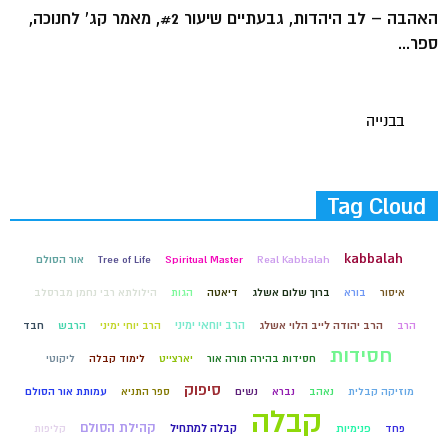
האהבה – לב היהדות, גבעתיים שיעור #2, מאמר קג' לחנוכה,
ספר...
בבנייה
Tag Cloud
kabbalah
Real Kabbalah
Spiritual Master
Tree of Life
אור הסולם
איסור
בורא
ברוך שלום אשלג
דיאטה
הגות
הילולתא רבי נחמן מברסלב
הרב יוחאי ימיני
הרב
הרב יהודה לייב הלוי אשלג
הרב יוחי ימיני
הרבש
חבד
חסידות
חסידות בהירה תורה אור
יארצייט
לימוד קבלה
ליקוטי
סיפוק
מוזיקה קבלית
נאהב
נברא
נשים
ספר התניא
עמותת אור הסולם
קבלה
קהילת הסולם
קבלה למתחיל
פחד
פנימיות
קליפות