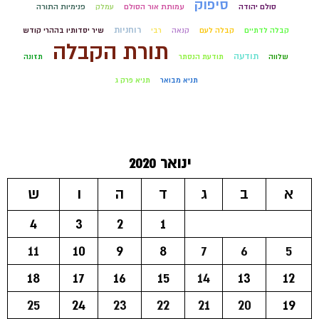
סיפוק
סולם יהודה
עמותת אור הסולם
עמלק
פנימיות התורה
רוחניות
קבלה לדתיים
קבלה לעם
קנאה
רבי
שיר יסדותיו בההרי קודש
תורת הקבלה
תודעה
שלווה
תודעת הנסתר
תזונה
תניא מבואר
תניא פרק ג
ינואר 2020
א
ב
ג
ד
ה
ו
ש
4
3
2
1
11
10
9
8
7
6
5
18
17
16
15
14
13
12
25
24
23
22
21
20
19