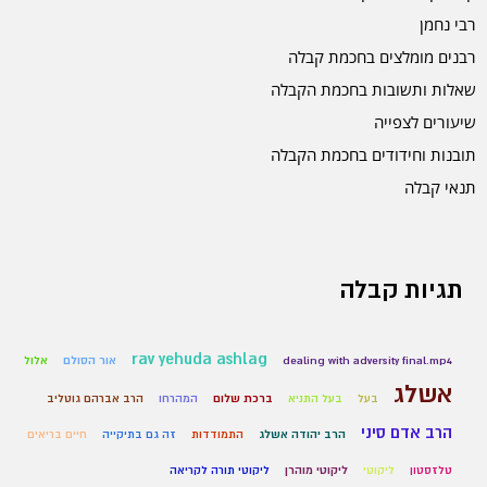
רבי נחמן
רבנים מומלצים בחכמת קבלה
שאלות ותשובות בחכמת הקבלה
שיעורים לצפייה
תובנות וחידודים בחכמת הקבלה
תנאי קבלה
תגיות קבלה
rav yehuda ashlag
dealing with adversity final.mp4
אור הסולם
אלול
אשלג
בעל
בעל התניא
ברכת שלום
המהרחו
הרב אברהם גוטליב
הרב אדם סיני
הרב יהודה אשלג
התמודדות
זה גם בתיקייה
חיים בריאים
טלזסטון
ליקוטי
ליקוטי מוהרן
ליקוטי תורה לקריאה