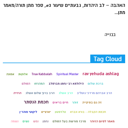
האהבה – לב היהדות, גבעתיים שיעור #3, ספר מתן תורה/מאמר
מתן...
בבנייה
Tag Cloud
rav yehuda ashlag
Spiritual Master
True Kabbalah
אלוקות
אמונה
ברכת שלום
הילולתא רבי נחמן מברסלב
המהרחו
הסולם
הרב אברהם מרדכי גוטליב
הרב אשלג
הרב ברוך שלום אשלג
הרזיה
חכמת הנסתר
זה גם בתיקייה
זוהר
חיים בריאים
חכמת הקבלה - בורא ונברא
טלזסטון
יארצייט
ליקוטי מוהר״ן
מאמר לסיום הזוהר
מרכז מורשת בעל הסולם
נחמן
נפש
נשים
נשמה