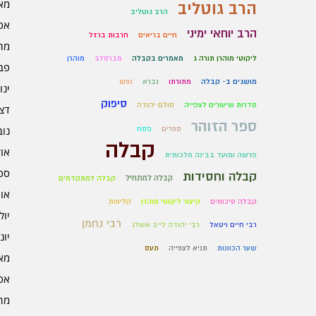
מאי 6
הרב גוטליב
הרב גוטליב
אפרי
הרב יוחאי ימיני
חיים בריאים
חרבות ברזל
מרץ 
ליקוטי מוהרן תורה ג
מאמרים בקבלה
מברסלב
מוהרן
פברו
מושגים ב- קבלה
מתורתו
נברא
נפש
ינוא
סיפוק
סדרות שיעורים לצפייה
סולם יהודה
דצמב
ספר הזוהר
נובמ
ספרים
פסח
קבלה
אוקט
פרשה ומועד בבינה מלכותית
ספט
קבלה וחסידות
קבלה למתחיל
קבלה למתקדמים
אוגו
קבלה סיכומים
קיצור ליקוטי מוהרן
קליפות
יולי 5
רבי נחמן
רבי חיים ויטאל
רבי יהודה לייב אשלג
יוני 5
שער הכוונות
תניא לצפייה
תעס
מאי 5
אפרי
מרץ 