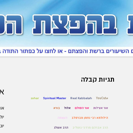
תגיות קבלה
אר
zohar
Spiritual Master
Real Kabbalah
#YouCut
אוגו
אור אצילות
אור הסולם
אלול
בורא
יולי 6
הילולתא רבי נחמן מברסלב
העצמה
יוני 6
הרב אברהם מרדכי גוטליב
הרב אשלג