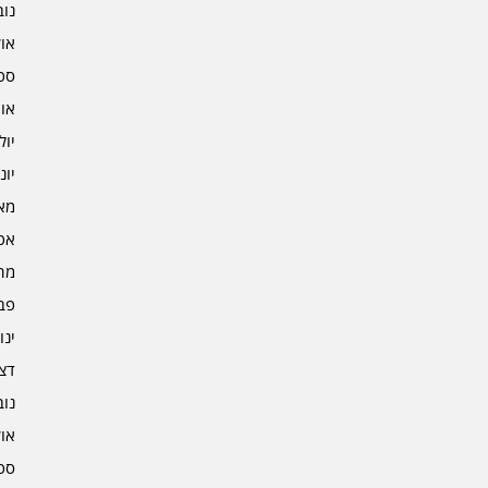
נובמ
אוקט
ספט
אוגו
יולי 3
יוני 3
מאי 3
אפרי
מרץ 
פברו
ינוא
דצמב
נובמ
אוקט
ספט