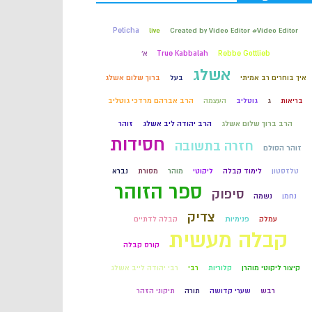
קבלה
Peticha
live
Created by Video Editor #Video Editor
Rebbe Gottlieb
True Kabbalah
א'
חכמת הקבלה
אשלג
איך בוחרים רב אמיתי
בעל
ברוך שלום אשלג
בריאות
ג
גוטליב
העצמה
הרב אברהם מרדכי גוטליב
הרב ברוך שלום אשלג
הרב יהודה ליב אשלג
זוהר
חסידות
חזרה בתשובה
זוהר הסולם
טלזסטון
לימוד קבלה
ליקוטי
מוהר
מסורת
נברא
ספר הזוהר
סיפוק
נחמן
נשמה
צדיק
עמלק
פנימיות
קבלה לדתיים
קבלה מעשית
קורס קבלה
קיצור ליקוטי מוהרן
קלוריות
רבי
רבי יהודה לייב אשלג
רבש
שערי קדושה
תורה
תיקוני הזהר