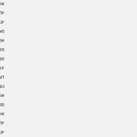
אוגו
יולי 2
יוני 2
מאי 2
אפרי
מרץ 
פברו
ינוא
דצמב
נובמ
אוקט
ספט
אוגו
יולי 1
יוני 1