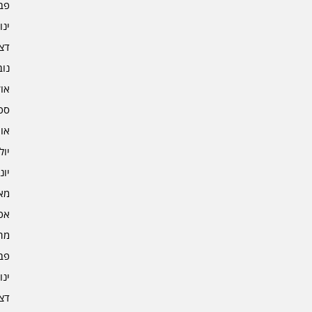
פברו
ינוא
דצמב
נובמ
אוקט
ספט
אוגו
יולי 4
יוני 4
מאי 4
אפרי
מרץ 
פברו
ינוא
דצמב