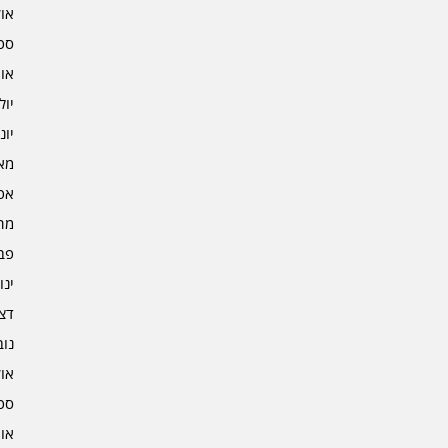
אוקט
ספט
אוגו
יולי 2
יוני 2
מאי 2
אפרי
מרץ 
פברו
ינוא
דצמב
נובמ
אוקט
ספט
אוגו