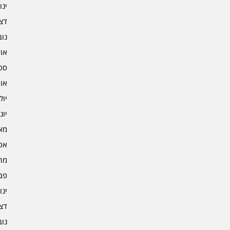
ינוא
דצמב
נובמ
אוקט
ספט
אוגו
יולי 3
יוני 3
מאי 3
אפרי
מרץ 
פברו
ינוא
דצמב
נובמ