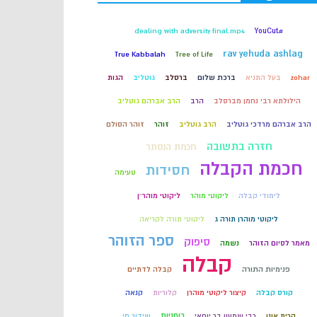
קבלה
dealing with adversity final.mp4
#YouCut
rav yehuda ashlag
True Kabbalah
Tree of Life
חכמת הקבלה
zohar
בעל התניא
ברכת שלום
ברסלב
גוטליב
הגות
הילולתא רבי נחמן מברסלב
הרב
הרב אברהם גוטליב
הרב אברהם מרדכי גוטליב
הרב גוטליב
זוהר
זוהר הסולם
חזרה בתשובה
חכמת הנסתר
חכמת הקבלה
חסידות
טעימה
לימודי קבלה
ליקוטי מוהר
ליקוטי מוהר״ן
ליקוטי מוהרן תורה ג
ליקוטי תורה לקריאה
ספר הזוהר
סיפוק
מאמר לסיום הזוהר
נשמה
קבלה
פנימיות התורה
קבלה לדתיים
קורס קבלה
קיצור ליקוטי מוהרן
קלוריות
קנאה
רוחניות
קרית אונו
רבי שמעון בר יוחאי
שידור חי