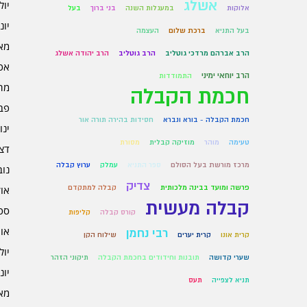
אשלג
יולי 6
אלוקות
במעגלות השנה
בני ברוך
בעל
יוני 6
בעל התניא
ברכת שלום
העצמה
מאי 6
הרב אברהם מרדכי גוטליב
הרב גוטליב
הרב יהודה אשלג
אפרי
הרב יוחאי ימיני
התמודדות
מרץ 
חכמת הקבלה
פברו
חכמת הקבלה - בורא ונברא
חסידות בהירה תורה אור
ינוא
טעימה
מוהר
מוזיקה קבלית
מסורת
דצמב
מרכז מורשת בעל הסולם
ספר התניא
עמלק
ערוץ קבלה
נובמ
צדיק
פרשה ומועד בבינה מלכותית
קבלה למתקדם
אוקט
קבלה מעשית
ספט
קורס קבלה
קליפות
אוגו
רבי נחמן
קרית אונו
קרית יערים
שילוח הקן
יולי 5
שערי קדושה
תובנות וחידודים בחכמת הקבלה
תיקוני הזהר
יוני 5
תניא לצפייה
תעס
מאי 5