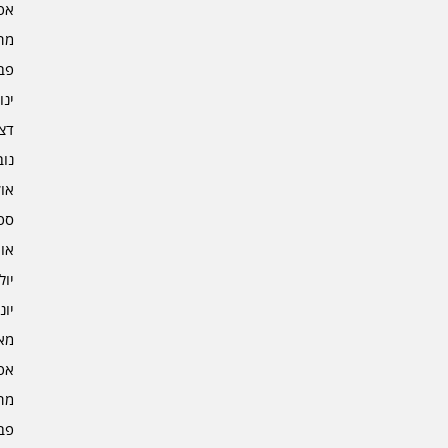
אפרי
מרץ 
פברו
ינוא
דצמב
נובמ
אוקט
ספט
אוגו
יולי 4
יוני 4
מאי 4
אפרי
מרץ 
פברו