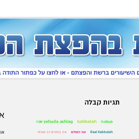
תגיות קבלה
אר
rav yehuda ashlag
kabbalah
Gottlieb
אוגו
Real Kabbalah
אור הסולם
איך בוחרים רב אמיתי