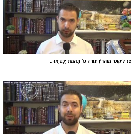
12 ליקוטי מוהר'ן תורה ט' תְּהמת יְכַסְיֻמוּ...