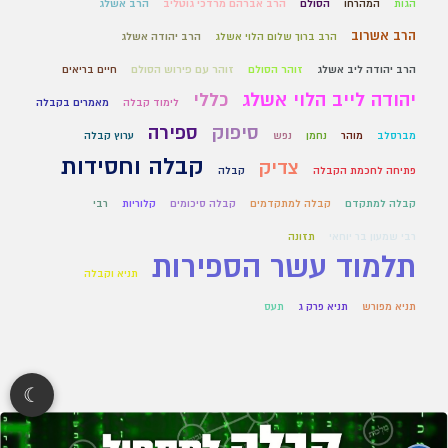
הגות
המהרחו
הסולם
הרב אברהם מרדכי גוטליב
הרב אשלג
הרב אשרוב
הרב ברוך שלום הלוי אשלג
הרב יהודה אשלג
הרב יהודה ליב אשלג
זוהר הסולם
זוהר עם פירוש הסולם
חיים בריאים
יהודה לייב הלוי אשלג
כללי
לימוד קבלה
מאמרים בקבלה
סיפוק
ספירה
מברסלב
מוהר
נחמן
נפש
ערוץ קבלה
קבלה וחסידות
צדיק
פתיחה לחכמת הקבלה
קבלה
קבלה למתקדם
קבלה למתקדמים
קבלה סיכומים
קלוריות
רבי
רבי שמעון בר יוחאי
תזונה
תלמוד עשר הספירות
תניא וקבלה
תניא מפורש
תניא פרק ג
תעס
☾