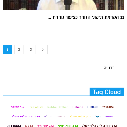
11 הקדמת תיקוני הזוהר כציפור נודדת ...
1
2
3
בבנייה
Tag Cloud
#YouCut
Gottlieb
Peticha
Rebbe Gottlieb
Tree of Life
אור הסולם
אמונה
בעל
ברוך שלום אשלג
בריאות
הסולם
הרב ברוך שלום אשלג
הרב יוחאי ימיני
הרב יהודה לייב הלוי אשלג
הרב יוחי ימיני
הרבש
התמודדות