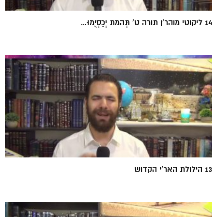
14 ליקוטי מוהר'ן תורה ט' תְּהמת יְכַסְיֻמוּ...
13 הילולת האר'י הקדוש