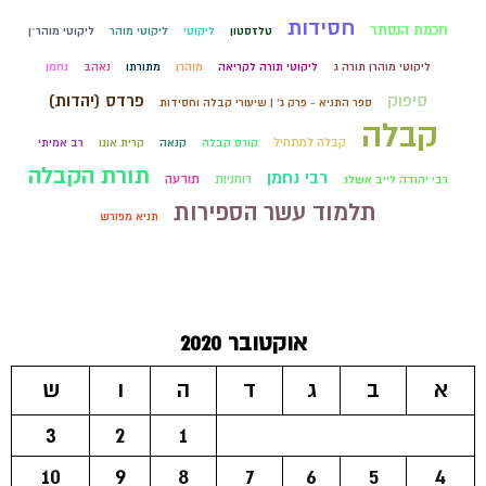
חסידות
חכמת הנסתר
טלזסטון
ליקוטי
ליקוטי מוהר
ליקוטי מוהר״ן
ליקוטי מוהרן תורה ג
ליקוטי תורה לקריאה
מוהרן
מתורתו
נאהב
נחמן
סיפוק
פרדס (יהדות)
ספר התניא - פרק ג' | שיעורי קבלה וחסידות
קבלה
קבלה למתחיל
קורס קבלה
קנאה
קרית אונו
רב אמיתי
תורת הקבלה
רבי נחמן
רוחניות
תודעה
רבי יהודה לייב אשלג
תלמוד עשר הספירות
תניא מפורש
אוקטובר 2020
א
ב
ג
ד
ה
ו
ש
3
2
1
10
9
8
7
6
5
4