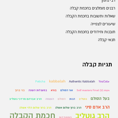
רבי נחמן
רבנים מומלצים בחכמת קבלה
שאלות ותשובות בחכמת הקבלה
שיעורים לצפייה
תובנות וחידודים בחכמת הקבלה
תנאי קבלה
תגיות קבלה
kabbalah
Peticha
Authentic Kabbalah
#YouCut
Self mastery Final (2).mp4
אור הסולם
בורא
במעגלות השנה
בני ברוך
בעל הסולם
גוטליב
הגות
הסולם
העצמה
הרב אברהם מרדכי גוטליב
הרב אדם סיני
הרב ברוך שלום אשלג
הרב ברוך שלום הלוי אשלג
חכמת הקבלה
הרב גוטליב
התמודדות