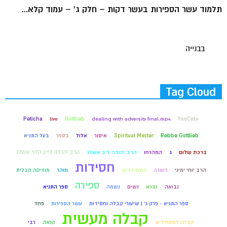
תלמוד עשר הספירות בעשר דקות – חלק ג' – עמוד קלא...
בבנייה
Tag Cloud
Peticha
live
Gottlieb
dealing with adversity final.mp4
#YouCut
Rebbe Gottlieb
Spiritual Master
איסור
אלול
בספר
בעל התניא
הרב יהודה לייב הלוי אשלג
ברכת שלום
ג
המהרחו
הרב יהודה ליב אשלג
חסידות
הרב יוחי ימיני
השגה
התמודדות
מוהר
מוזיקה קבלית
ספירה
נבואה
נברא
נשים
נשמה
ספר התניא
ספר התניא - פרק ג' | שיעורי קבלה וחסידות
עשר הספירות
פחד
קבלה מעשית
קבלה למתחילים
קנאה
רבי