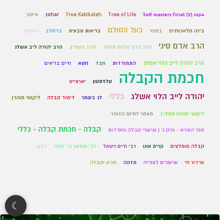
Self mastery Final (2).mp4
Tree of Life
True Kabbalah
zohar
איסור
בעל הסולם
בינה מלאכותית
בספר
בריאות טבעית
ברסלב
העצמה
הרב אדם סיני
הרב ברוך שלום אשלג
הרב גוטליב
הרב יהודה ליב אשלג
הרב יהודה לייב הלוי אשלג
התמודדות
חבד
חטא
חיים בריאים
חכמת הקבלה
טלזסטון
יארצייט
יהודה לייב הלוי אשלג
כללי
לג בעומר
לימוד קבלה
ליקוטי מוהרן
ליקוטי מוהרן תורה ג
מאמר לסיום הזוהר
קבלה - חכמת קבלה - כללי
ספר התניא - פרק ג' | שיעורי קבלה וחסידות
קבלה מומלצים
קרית אונו
רבי חיים ויטאל
רבי שמעון בר יוחאי
רבש
שידור חי
שיעורים לצפייה
תזונה
תניא וקבלה
☾