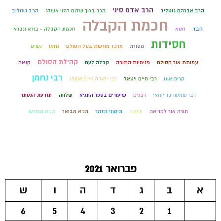
הרב אדם סיני
הרב אברהם גוטליב
הרב ברוך שלום הלוי אשלג
הרב גוטליב
חכמת הקבלה
חבד
חטא
חכמת הקבלה - בורא ונברא
חסידות
מסורת
מרכז מורשת בעל הסולם
נחמן
נשים
קהילת הסולם
עמותת אור הסולם
פנימיות התורה
קבלה לעם
קנאה
רבי נחמן
קרית אונו
רבי חיים ויטאל
רבי יהודה לייב אשלג
רבי שמעון בר יוחאי
רבנים
שיעורים בספר התניא
שלווה
תודעת הנסתר
תורה אור לקריאה
תזונה
תיקוני הזהר
תניא מבואר
תניא מפורש
פברואר 2021
א
ב
ג
ד
ה
ו
ש
6
5
4
3
2
1