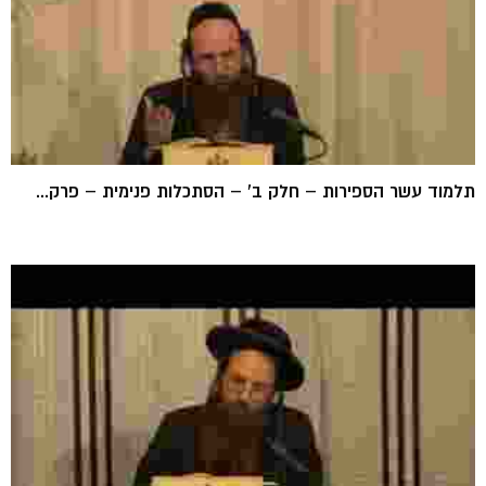
תלמוד עשר הספירות – חלק ב' – הסתכלות פנימית – פרק...