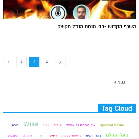
השרף הקדוש -רבי מנחם מנדל מקוצק
2
3
4
בבנייה
Tag Cloud
אשלג
Spiritual Master
איך בוחרים רב אמיתי
איסור
אלול
בורא
בעל הסולם
בעל התניא
בריאות טבעית
דיאטה
הגות
הסולם
העצמה