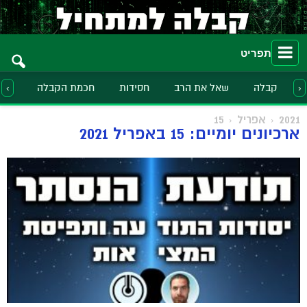
תפריט
קבלה
שאל את הרב
חסידות
חכמת הקבלה
הלכ
‹
›
2021
אפריל
15
ארכיונים יומיים: 15 באפריל 2021