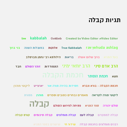
תגיות קבלה
kabbalah
live
Gottlieb
Created by Video Editor #Video Editor
rav yehuda ashlag
True Kabbalah
אלוקות
במעגלות השנה
בני ברוך
בעל התניא
ברוך שלום אשלג
בריאות
הילולתא רבי נחמן מברסלב
הרב יוחאי ימיני
הרב אדם סיני
התמודדות
זוהר הסולם
חבד
חכמת הקבלה
חכמת הנסתר
חטא
חכמת הקבלה - בורא ונברא
חסידות בהירה תורה אור
יארצייט
ליקוטי מוהרן
ליקוטי תורה לקריאה
מאמרים נבחרים כתובים וספרים
מוהרן
מסורת
קבלה
סולם יהודה
ספר התניא
פתיחה לפירוש הסולם
קבלה למתקדם
קבלה לעם
קבלה מומלצים
קבלה סיכומים
קורס קבלה
רבנים מומלצים בחכמת קבלה
שידור חי
שיעורים בספר התניא