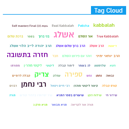
Tag Cloud
kabbalah
Self mastery Final (2).mp4
Real Kabbalah
Peticha
אשלג
אור הסולם
בני ברוך
ברכת שלום
True Kabbalah
בספר
הרב יהודה לייב הלוי אשלג
הרב אשלג
הרב ברוך שלום אשלג
דיאטה
חזרה בתשובה
הרב יוחאי ימיני
זוהר עם פירוש הסולם
חבד
ליקוטי מוהר״ן
חטא
טלזסטון
לג בעומר
לימוד קבלה
ליקוטי
מתורתו
ספירה
צדיק
נבואה
נחמן
נפש
עמלק
קבלה לדתיים
רבי נחמן
קורס קבלה
קיצור ליקוטי מוהרן
רבי חיים ויטאל
רבנים
שידור חי
שילוח הקן
שיעורים בספר התניא
שיר יסדותיו בההרי קודש
תורה
תורה אור לקריאה
תניא מבואר
תניא פרק ג