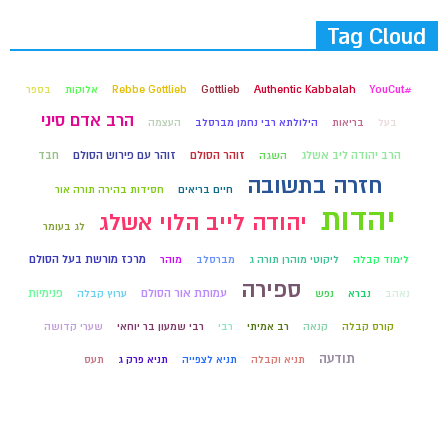
Tag Cloud
#YouCut
Authentic Kabbalah
Gottlieb
Rebbe Gottlieb
אלוקות
בספר
הרב אדם סיני
בעל
בריאות
הילולתא רבי נחמן מברסלב
העצמה
הרב יהודה ליב אשלג
זוהר הסולם
זוהר עם פירוש הסולם
חבד
השגה
חזרה בתשובה
חיים בריאים
חסידות בהירה תורה אור
יהדות
יהודה לייב הלוי אשלג
לג בעומר
מרכז מורשת בעל הסולם
לימוד קבלה
ליקוטי מוהרן תורה ג
מברסלב
מוהר
ספירה
עמותת אור הסולם
פנימיות
נאהב
נברא
נפש
ערוץ קבלה
קורס קבלה
קנאה
רב אמיתי
רבי
רבי שמעון בר יוחאי
שערי קדושה
תודעה
תניא וקבלה
תניא לצפייה
תניא פרק ג
תעס