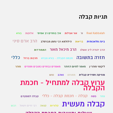
תגיות קבלה
Real Kabbalah
א'
אור אצילות
איך בוחרים רב אמיתי
אלוקות
בורא
הרב אדם סיני
בינה מלאכותית
בריאות
הילולתא רבי נחמן מברסלב
הרב מיכאל מאור
הרב יהודה ליב אשלג
התמודדות
חזרה בתשובה
כללי
חכמת הקבלה - בורא ונברא
חרבות ברזל
ליקוטי מוהר״ן
מאמר לסיום הזוהר
מאמרים נבחרים כתובים וספרים
מוהר
מוזיקה חסידית קבלית
מתורתו
נאהב
נפש
ערוץ קבלה למתחיל - חכמת
הקבלה
קבלה - חכמת קבלה - כללי
פחד
פסח
קבלה למתקדם
קבלה מעשית
קלוריות
קנאה
רבי חיים ויטאל
רבש