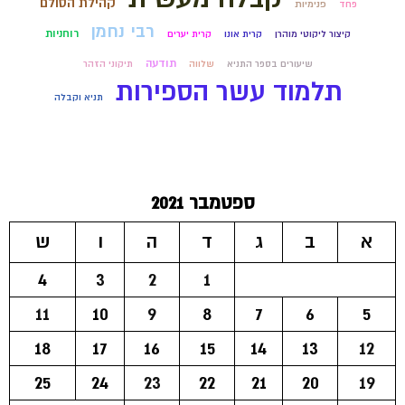
קהילת הסולם
פחד
פנימיות
רבי נחמן
רוחניות
קיצור ליקוטי מוהרן
קרית אונו
קרית יערים
תודעה
שיעורים בספר התניא
שלווה
תיקוני הזהר
תלמוד עשר הספירות
תניא וקבלה
ספטמבר 2021
א
ב
ג
ד
ה
ו
ש
4
3
2
1
11
10
9
8
7
6
5
18
17
16
15
14
13
12
25
24
23
22
21
20
19