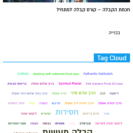
חכמת הקבלה – קורס קבלה למתחיל
בבנייה
Tag Cloud
Gottlieb
dealing with adversity final.mp4
Authentic Kabbalah
Self mastery Final (2).mp4
Spiritual Master
ברוך שלום אשלג
בריאות טבעית
הרב אדם סיני
דיאטה
הרב
הרב אשלג
הרב ברוך שלום הלוי אשלג
הרב יהודה אשלג
הרב יהודה ליב אשלג
הרבש
השגה
זוהר
זוהר הסולם
חסידות
חבד
חיים בריאים
יארצייט
ליקוטי מוהר
ליקוטי תורה לקריאה
מברסלב
מוהר
מתורתו
נבואה
נשמה
עשר הספירות
קבלה מעשית