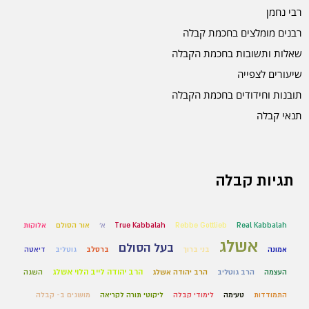
רבי נחמן
רבנים מומלצים בחכמת קבלה
שאלות ותשובות בחכמת הקבלה
שיעורים לצפייה
תובנות וחידודים בחכמת הקבלה
תנאי קבלה
תגיות קבלה
Real Kabbalah
Rebbe Gottlieb
True Kabbalah
א'
אור הסולם
אלוקות
אשלג
בעל הסולם
אמונה
בני ברוך
ברסלב
גוטליב
דיאטה
הרב יהודה לייב הלוי אשלג
העצמה
הרב גוטליב
הרב יהודה אשלג
השגה
התמודדות
טעימה
לימודי קבלה
ליקוטי תורה לקריאה
מושגים ב- קבלה