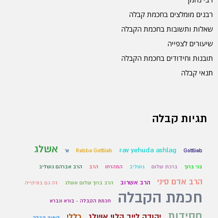
רבנים מומלצים בחכמת קבלה
שאלות ותשובות בחכמת הקבלה
שיעורים לצפייה
תובנות וחידודים בחכמת הקבלה
תנאי קבלה
תגיות קבלה
אשלג
rav yehuda ashlag
Gottlieb
Rebbe Gottlieb
א'
בני ברוך
ברכת שלום
גוטליב
המהרחו
הרב
הרב אברהם גוטליב
הרב אדם סיני
הרב אשרוב
הרב ברוך שלום אשלג
זה גם בתיקייה
חכמת הקבלה
חכמת הקבלה - בורא ונברא
חסידות
יהודה לייב הלוי אשלג
כללי
לימוד קבלה