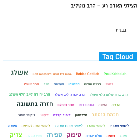
הצילני מאדם רע – הרב גוטליב
בבנייה
Tag Cloud
אשלג
Self mastery Final (2).mp4
Rebbe Gottlieb
Real Kabbalah
בספר
ברכת שלום
המהרחו
העצמה
הרב
הרב אשלג
הרב יהודה לייב הלוי אשלג
הרב ברוך שלום הלוי אשלג
הרב יהודה ליב אשלג
חזרה בתשובה
הרזיה
השגה
התמודדות
זוהר הסולם
חכמת הנסתר
טלזסטון
לימוד קבלה
ליקוטי
ליקוטי מוהר
ליקוטי מוהר״ן
ליקוטי מוהרן
ליקוטי מוהרן תורה ג
ליקוטי תורה לקריאה
מסורת
סיפוק
ספירה
צדיק
נאהב
נשמה
סולם יהודה
ערוץ קבלה