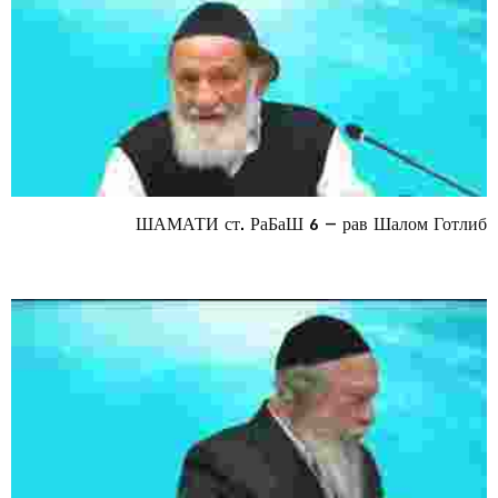
ШАМАТИ ст. РаБаШ 6 – рав Шалом Готлиб