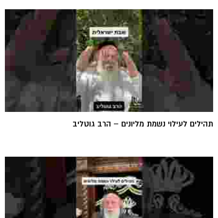
תהילים לעילוי נשמת מליונים – הרב גוטליב