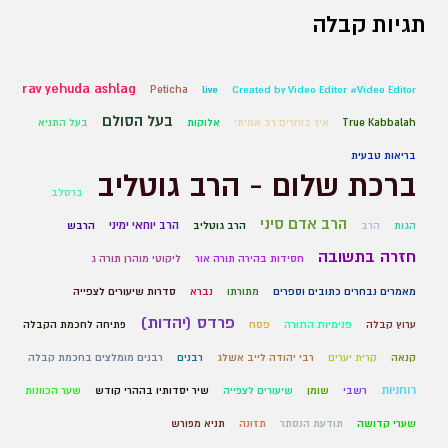
תגיות קבלה
rav yehuda ashlag
Peticha
live
Created by Video Editor #Video Editor
בעל הסולם
True Kabbalah
איך בוחרים רב אמיתי
אלוקות
בעל התניא
בריאות טבעית
ברכת שלום - הרב גוטליב
ברסלב
הרב אדם סיני
הרב יוחאי ימיני
הגות
הרב
הרב גוטליב
הרבש
חזרה בתשובה
חסידות בהירה תורה אור
ליקוטי מוהרן תורה ג
מאמרים נבחרים כתובים וספרים
מתורתו
נברא
סדרות שיעורים לצפייה
פרדס (יהדות)
ערוץ קבלה
פנימיות התורה
פסח
פתיחה לחכמת הקבלה
קנאה
קרית יערים
רבי יהודה לייב אשלג
רבנים
רבנים מומלצים בחכמת קבלה
רוחניות
רשבי
שומן
שיעורים לצפייה
שיר יסדותיו בההרי קודש
שער הכוונות
שערי קדושה
תודעת הנסתר
תזונה
תניא מפורש