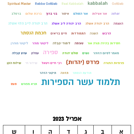
kabbalah
Spiritual Master
Rebbe Gottlieb
Real Kabbalah
Gottlieb
zohar
אור אצילות
אור הסולם
איסור
בני ברוך
ברכת שלום
ברסלב
הרב יהודה לייב הלוי אשלג
העצמה
הרב יהודה אשלג
הרב יהודה ליב אשלג
חכמת הנסתר
הרבש
השגה
התמודדות
חיים בריאים
חסידות בהירה תורה אור
טעימה
לימודי קבלה
ליקוטי מוהר
ליקוטי מוהרן
ספירה
מאמר לסיום הזוהר
נשים
סולם יהודה
עמלק
ערוץ קבלה
פרדס (יהדות)
פנימיות התורה
רבי חיים ויטאל
שידור חי
שילוח הקן
תודעת הנסתר
תזונה
תיקוני הזהר
תלמוד עשר הספירות
תניא מפורש
תעס
אפריל 2023
א
ב
ג
ד
ה
ו
ש