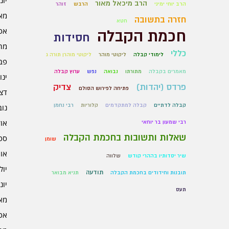
יוני 6
הרב מיכאל מאור
הרב יוחי ימיני
הרבש
זוהר
מאי 6
חזרה בתשובה
חטא
אפרי
חכמת הקבלה
חסידות
מרץ 
כללי
לימודי קבלה
ליקוטי מוהר
ליקוטי מוהרן תורה ג
פברו
מאמרים בקבלה
מתורתו
נבואה
נפש
ערוץ קבלה
ינוא
פרדס (יהדות)
צדיק
פתיחה לפירוש הסולם
דצמב
קבלה לדתיים
קבלה למתקדמים
קלוריות
רבי נחמן
נובמ
אוקט
רבי שמעון בר יוחאי
שאלות ותשובות בחכמת הקבלה
ספט
שומן
אוגו
שיר יסדותיו בההרי קודש
שלווה
יולי 5
תודעה
תובנות וחידודים בחכמת הקבלה
תניא מבואר
יוני 5
תעס
מאי 5
אפרי