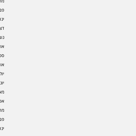
מרץ 
פברו
ינוא
דצמב
נובמ
אוקט
ספט
אוגו
יולי 4
יוני 4
מאי 4
אפרי
מרץ 
פברו
ינוא