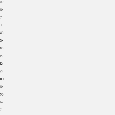
ספט
אוגו
יולי 2
יוני 2
מאי 2
אפרי
מרץ 
פברו
ינוא
דצמב
נובמ
אוקט
ספט
אוגו
יולי 1