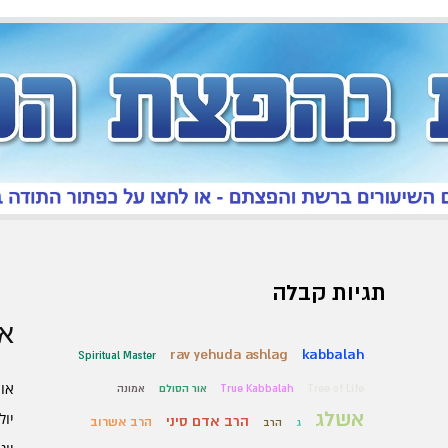
תגיות קבלה
אר
rav yehuda ashlag
kabbalah
Spiritual Master
אוגו
Tree of Life
True Kabbalah
אור הסולם
אמונה
אשלג
יולי 6
הרב אדם סיני
הרב אשרוב
ג
הרב