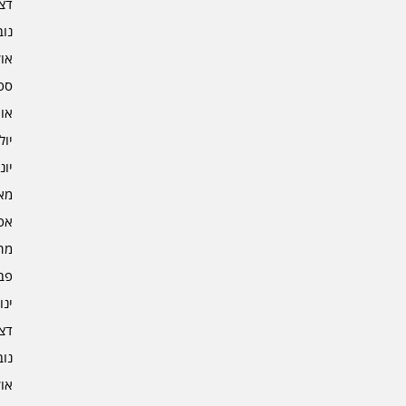
דצמב
נובמ
אוקט
ספט
אוגו
יולי 3
יוני 3
מאי 3
אפרי
מרץ 
פברו
ינוא
דצמב
נובמ
אוקט