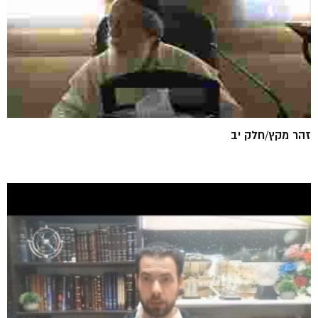
זהר מקץ/חלק יב