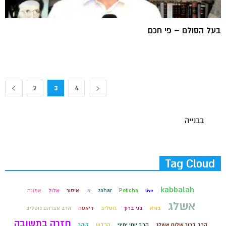
בעל הסולם – פי חכם
2
3
4
בבנייה
Tag Cloud
kabbalah
live
Peticha
zohar
א'
איסור
אלול
אמונה
אשלג
בורא
בני ברוך
גוטליב
דיאטה
הרב אברהם גוטליב
חזרה בתשובה
הרב ברוך שלום אשלג
הרב יוחי ימיני
הרבש
זוהר