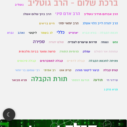
ברכת שלום - הרב גוטליב
גוטליב
הרב אדם סיני
הרב אברהם מרדכי גוטליב
הרב ברוך שלום אשלג
הרב יהודה לייב הלוי אשלג
הרב יוחאי ימיני
חיים בריאים
כללי
חכמת הקבלה - בורא ונברא
יארצייט
לג בעומר
ליקוטי
נאהב
נברא
ספירה
נפש
נשמה
סדרות שיעורים לצפייה
סולם יהודה
עמותת אור הסולם
עמלק
פנימיות התורה
פרשה ומועד בבינה מלכותית
פתיחה לחכמת הקבלה
קבלה לדתיים
קבלה למתקדמים
קבלה סיכומים
קורס קבלה
קיצור ליקוטי מוהרן
קרית אונו
רב אמיתי
רבי שמעון בר יוחאי
תורת הקבלה
תודעה
שידור חי
תודעת הנסתר
תניא מבואר
תניא פרק ג
☾