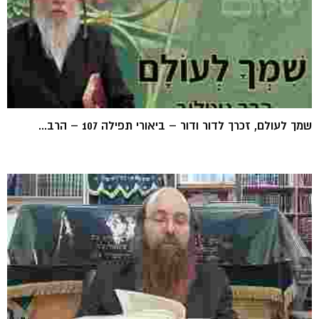
שמך לעולם, זכרך לדור ודור – ביאורי תפילה 107 – הרב...