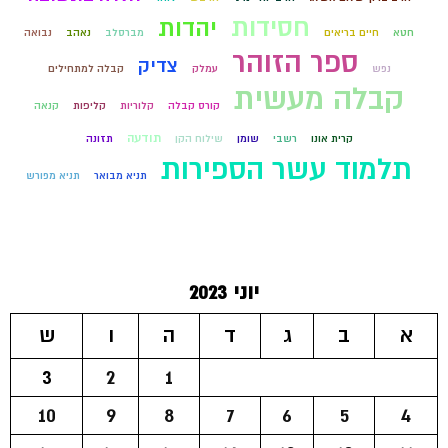
חסידות
יהדות
חטא
חיים בריאים
מברסלב
נאהב
נבואה
ספר הזוהר
צדיק
נפש
עמלק
קבלה למתחילים
קבלה מעשית
קורס קבלה
קלוריות
קליפות
קנאה
תודעה
קרית אונו
רשבי
שומן
שילוח הקן
תזונה
תלמוד עשר הספירות
תניא מבואר
תניא מפורש
יוני 2023
א
ב
ג
ד
ה
ו
ש
3
2
1
10
9
8
7
6
5
4