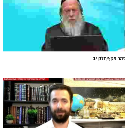
זהר מקץ/חלק יב