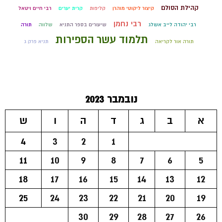
קהילת הסולם
קיצור ליקוטי מוהרן
קליפות
קרית יערים
רבי חיים ויטאל
רבי נחמן
רבי יהודה לייב אשלג
שיעורים בספר התניא
שלווה
תורה
תלמוד עשר הספירות
תורה אור לקריאה
תניא פרק ג
נובמבר 2023
א
ב
ג
ד
ה
ו
ש
4
3
2
1
11
10
9
8
7
6
5
18
17
16
15
14
13
12
25
24
23
22
21
20
19
30
29
28
27
26