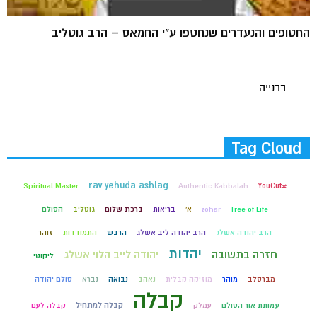
החטופים והנעדרים שנחטפו ע"י החמאס – הרב גוטליב
בבנייה
Tag Cloud
rav yehuda ashlag
Spiritual Master
Authentic Kabbalah
#YouCut
Tree of Life
zohar
א'
בריאות
ברכת שלום
גוטליב
הסולם
הרב יהודה אשלג
הרב יהודה ליב אשלג
הרבש
התמודדות
זוהר
יהדות
חזרה בתשובה
יהודה לייב הלוי אשלג
ליקוטי
מברסלב
מוהר
מוזיקה קבלית
נאהב
נבואה
נברא
סולם יהודה
קבלה
קבלה למתחיל
עמותת אור הסולם
עמלק
קבלה לעם