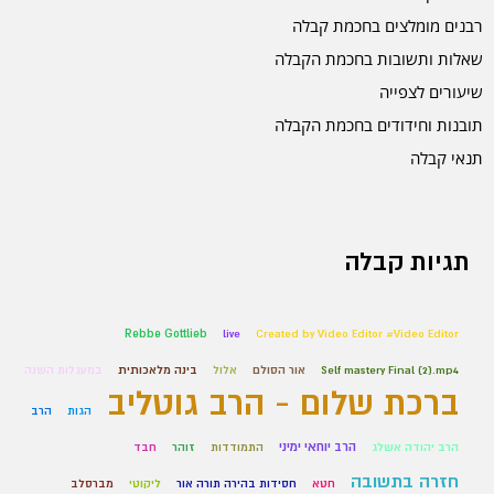
רבנים מומלצים בחכמת קבלה
שאלות ותשובות בחכמת הקבלה
שיעורים לצפייה
תובנות וחידודים בחכמת הקבלה
תנאי קבלה
תגיות קבלה
Rebbe Gottlieb
live
Created by Video Editor #Video Editor
Self mastery Final (2).mp4
אור הסולם
אלול
בינה מלאכותית
במעגלות השנה
ברכת שלום - הרב גוטליב
הגות
הרב
הרב יוחאי ימיני
הרב יהודה אשלג
התמודדות
זוהר
חבד
חזרה בתשובה
חטא
חסידות בהירה תורה אור
ליקוטי
מברסלב