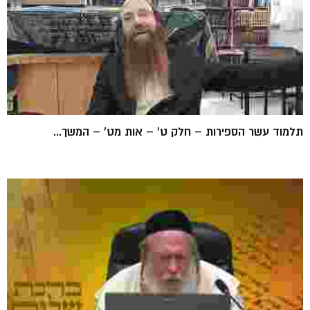
תלמוד עשר הספירות – חלק ט' – אות מט' – המשך...