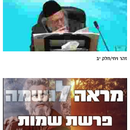
זהר ויחי/חלק יב