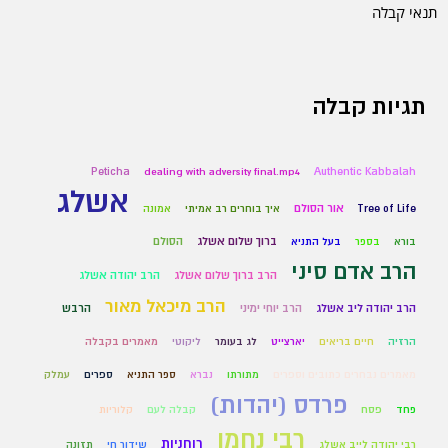
תנאי קבלה
תגיות קבלה
Peticha
dealing with adversity final.mp4
Authentic Kabbalah
אשלג
אור הסולם
Tree of Life
איך בוחרים רב אמיתי
אמונה
ברוך שלום אשלג
הסולם
בורא
בספר
בעל התניא
הרב אדם סיני
הרב ברוך שלום אשלג
הרב יהודה אשלג
הרב מיכאל מאור
הרב יהודה ליב אשלג
הרב יוחי ימיני
הרבש
הרזיה
חיים בריאים
יארצייט
לג בעומר
ליקוטי
מאמרים בקבלה
מאמרים נבחרים כתובים וספרים
מתורתו
נברא
ספר התניא
ספרים
עמלק
פרדס (יהדות)
פחד
פסח
קבלה לעם
קלוריות
רבי נחמן
רוחניות
רבי יהודה לייב אשלג
שידור חי
תזונה