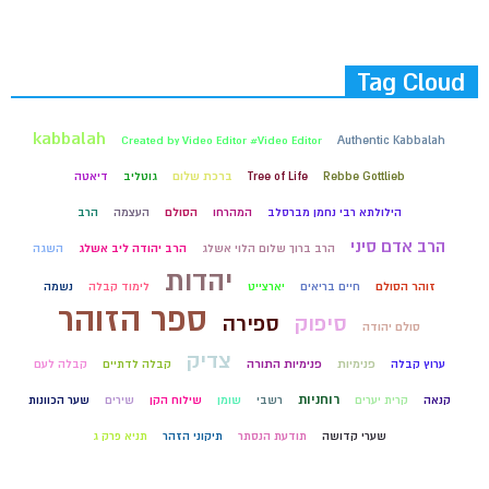
Tag Cloud
kabbalah
Created by Video Editor #Video Editor
Authentic Kabbalah
Rebbe Gottlieb
Tree of Life
ברכת שלום
גוטליב
דיאטה
הילולתא רבי נחמן מברסלב
המהרחו
הסולם
העצמה
הרב
הרב אדם סיני
הרב ברוך שלום הלוי אשלג
הרב יהודה ליב אשלג
השגה
יהדות
זוהר הסולם
חיים בריאים
יארצייט
לימוד קבלה
נשמה
ספר הזוהר
סיפוק
ספירה
סולם יהודה
צדיק
ערוץ קבלה
פנימיות
פנימיות התורה
קבלה לדתיים
קבלה לעם
רוחניות
קנאה
קרית יערים
רשבי
שומן
שילוח הקן
שירים
שער הכוונות
שערי קדושה
תודעת הנסתר
תיקוני הזהר
תניא פרק ג