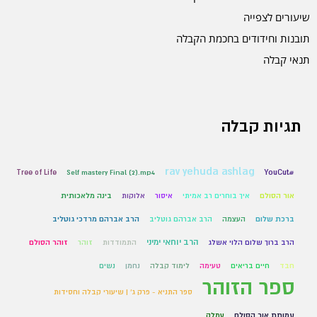
שיעורים לצפייה
תובנות וחידודים בחכמת הקבלה
תנאי קבלה
תגיות קבלה
rav yehuda ashlag
Tree of Life
Self mastery Final (2).mp4
#YouCut
אור הסולם
איך בוחרים רב אמיתי
איסור
אלוקות
בינה מלאכותית
ברכת שלום
העצמה
הרב אברהם גוטליב
הרב אברהם מרדכי גוטליב
הרב יוחאי ימיני
הרב ברוך שלום הלוי אשלג
התמודדות
זוהר
זוהר הסולם
חבד
חיים בריאים
טעימה
לימוד קבלה
נחמן
נשים
ספר הזוהר
ספר התניא - פרק ג' | שיעורי קבלה וחסידות
עמותת אור הסולם
עמלק