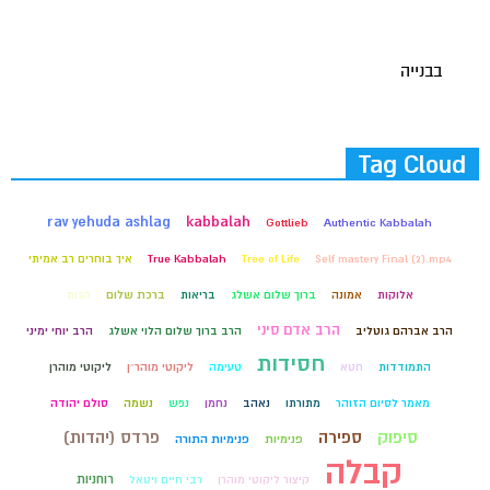
בבנייה
Tag Cloud
rav yehuda ashlag
kabbalah
Gottlieb
Authentic Kabbalah
Self mastery Final (2).mp4
Tree of Life
True Kabbalah
איך בוחרים רב אמיתי
אלוקות
אמונה
ברוך שלום אשלג
בריאות
ברכת שלום
הגות
הרב אדם סיני
הרב אברהם גוטליב
הרב ברוך שלום הלוי אשלג
הרב יוחי ימיני
חסידות
התמודדות
חטא
טעימה
ליקוטי מוהר״ן
ליקוטי מוהרן
מאמר לסיום הזוהר
מתורתו
נאהב
נחמן
נפש
נשמה
סולם יהודה
סיפוק
ספירה
פרדס (יהדות)
פנימיות
פנימיות התורה
קבלה
רוחניות
קיצור ליקוטי מוהרן
רבי חיים ויטאל