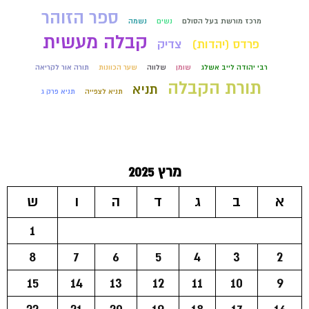
ספר הזוהר
מרכז מורשת בעל הסולם
נשים
נשמה
קבלה מעשית
פרדס (יהדות)
צדיק
רבי יהודה לייב אשלג
שומן
שלווה
שער הכוונות
תורה אור לקריאה
תורת הקבלה
תניא
תניא לצפייה
תניא פרק ג
מרץ 2025
א
ב
ג
ד
ה
ו
ש
1
8
7
6
5
4
3
2
15
14
13
12
11
10
9