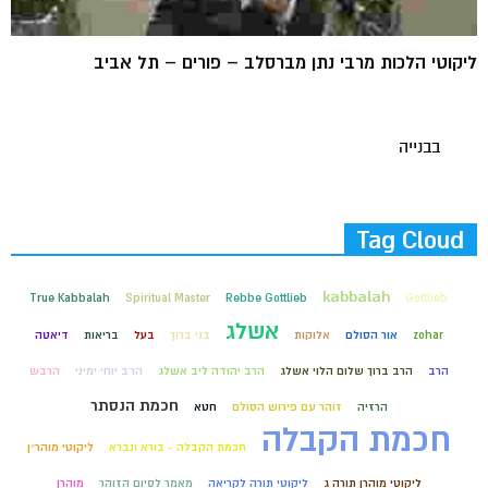
ליקוטי הלכות מרבי נתן מברסלב – פורים – תל אביב
בבנייה
Tag Cloud
kabbalah
True Kabbalah
Spiritual Master
Rebbe Gottlieb
Gottlieb
אשלג
zohar
אור הסולם
אלוקות
בני ברוך
בעל
בריאות
דיאטה
הרב
הרב ברוך שלום הלוי אשלג
הרב יהודה ליב אשלג
הרב יוחי ימיני
הרבש
חכמת הנסתר
הרזיה
זוהר עם פירוש הסולם
חטא
חכמת הקבלה
חכמת הקבלה - בורא ונברא
ליקוטי מוהר״ן
ליקוטי מוהרן תורה ג
ליקוטי תורה לקריאה
מאמר לסיום הזוהר
מוהרן