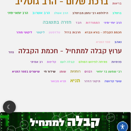
ברכת שלום - הרב גוטליב
בריאות
הרב אשרוב
הרב יוחאי ימיני
ברסלב
הילולתא רבי נחמן מברסלב
הרב אשלג
חזרה בתשובה
הרב יוחי ימיני
התמודדות
חבד
חכמת הקבלה - בורא ונברא
חרבות ברזל
טלזסטון
ליקוטי
ליקוטי מוהר
נאהב
ספר התניא
ערוץ קבלה למתחיל - חכמת הקבלה
פחד
פנימיות
פתיחה לפירוש הסולם
קבלה לעם
קליפות
רב אמיתי
רוחניות
רבי שמעון בר יוחאי
רבנים
שומן
שידור חי
שיעורים בספר התניא
תניא
שערי קדושה
תיקוני הזהר
תניא מבואר
☾