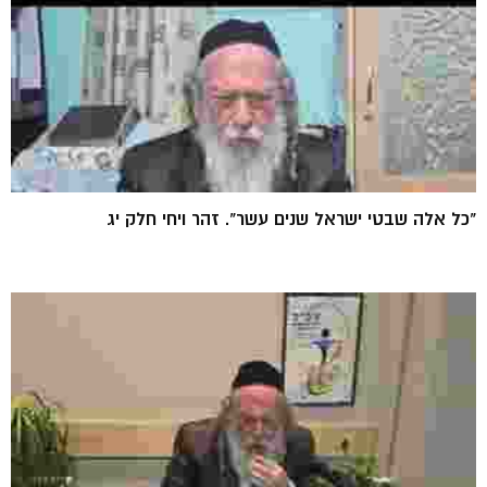
"כל אלה שבטי ישראל שנים עשר". זהר ויחי חלק יג