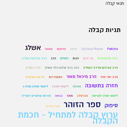
תנאי קבלה
תגיות קבלה
אשלג
Peticha
Spiritual Master
איסור
אלוקות
אמונה
בינה מלאכותית
בני ברוך
הגות
הסולם
הרב
הרב אברהם גוטליב
הרב אברהם מרדכי גוטליב
הרב ברוך שלום הלוי אשלג
הרב גוטליב
הרב מיכאל מאור
הרב יוחי ימיני
התמודדות
זה גם בתיקייה
חזרה בתשובה
טעימה
ליקוטי מוהרן
ליקוטי מוהרן תורה ג
ליקוטי תורה לקריאה
מברסלב
מוהר
נבואה
סדרות שיעורים לצפייה
ספר הזוהר
סיפוק
ספר התניא
ערוץ קבלה למתחיל - חכמת
הקבלה