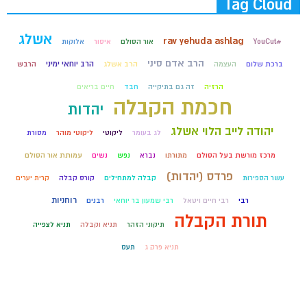
Tag Cloud
אשלג
rav yehuda ashlag
#YouCut
אור הסולם
איסור
אלוקות
הרב אדם סיני
הרב יוחאי ימיני
ברכת שלום
העצמה
הרב אשלג
הרבש
הרזיה
זה גם בתיקייה
חבד
חיים בריאים
חכמת הקבלה
יהדות
יהודה לייב הלוי אשלג
לג בעומר
ליקוטי
ליקוטי מוהר
מסורת
מרכז מורשת בעל הסולם
מתורתו
נברא
נפש
נשים
עמותת אור הסולם
פרדס (יהדות)
עשר הספירות
קבלה למתחילים
קורס קבלה
קרית יערים
רוחניות
רבי
רבי חיים ויטאל
רבי שמעון בר יוחאי
רבנים
תורת הקבלה
תיקוני הזהר
תניא וקבלה
תניא לצפייה
תניא פרק ג
תעס