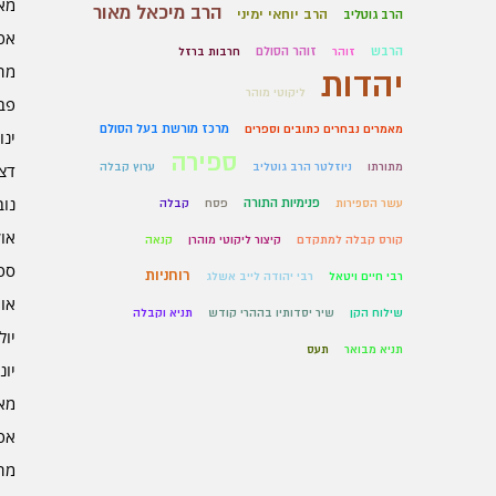
מאי 6
הרב מיכאל מאור
הרב יוחאי ימיני
הרב גוטליב
אפרי
הרבש
זוהר הסולם
זוהר
חרבות ברזל
מרץ 
יהדות
ליקוטי מוהר
פברו
מרכז מורשת בעל הסולם
מאמרים נבחרים כתובים וספרים
ינוא
ספירה
מתורתו
ניוזלטר הרב גוטליב
ערוץ קבלה
דצמב
נובמ
פנימיות התורה
עשר הספירות
פסח
קבלה
אוקט
קורס קבלה למתקדם
קיצור ליקוטי מוהרן
קנאה
ספט
רוחניות
רבי חיים ויטאל
רבי יהודה לייב אשלג
אוגו
שילוח הקן
שיר יסדותיו בההרי קודש
תניא וקבלה
יולי 5
תניא מבואר
תעס
יוני 5
מאי 5
אפרי
מרץ 