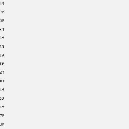
אוגו
יולי 2
יוני 2
מאי 2
אפרי
מרץ 
פברו
ינוא
דצמב
נובמ
אוקט
ספט
אוגו
יולי 1
יוני 1