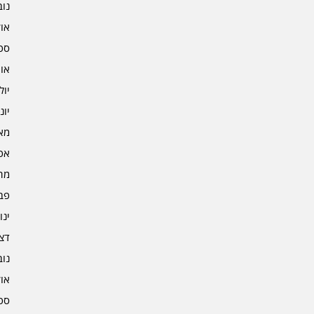
נובמ
אוקט
ספט
אוגו
יולי 3
יוני 3
מאי 3
אפרי
מרץ 
פברו
ינוא
דצמב
נובמ
אוקט
ספט