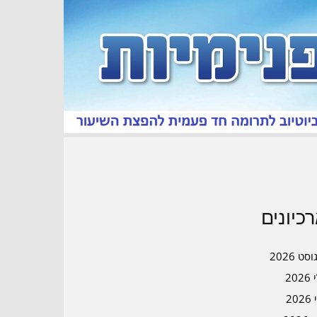
כיונים
סט 2026
202
202