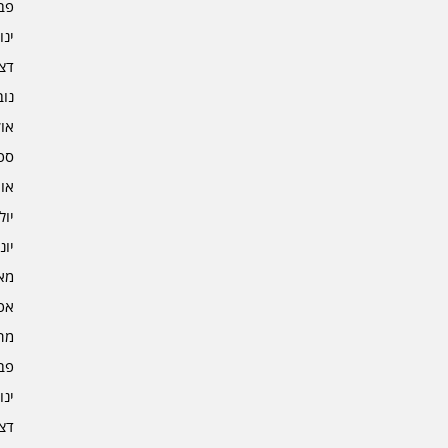
פברו
ינוא
דצמב
נובמ
אוקט
ספט
אוגו
יולי 4
יוני 4
מאי 4
אפרי
מרץ 
פברו
ינוא
דצמב