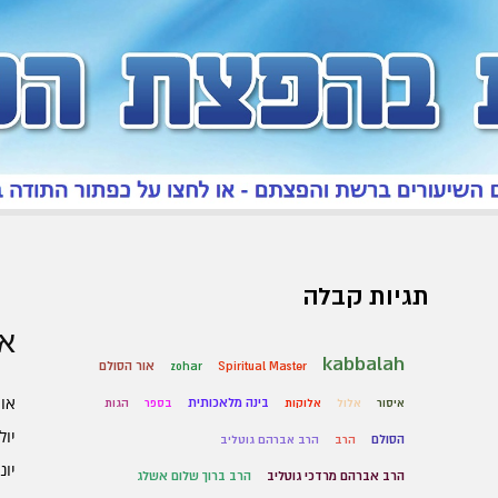
תגיות קבלה
אר
kabbalah
אור הסולם
zohar
Spiritual Master
אוגו
בינה מלאכותית
איסור
אלול
אלוקות
בספר
הגות
יולי 6
הסולם
הרב
הרב אברהם גוטליב
יוני 6
הרב אברהם מרדכי גוטליב
הרב ברוך שלום אשלג