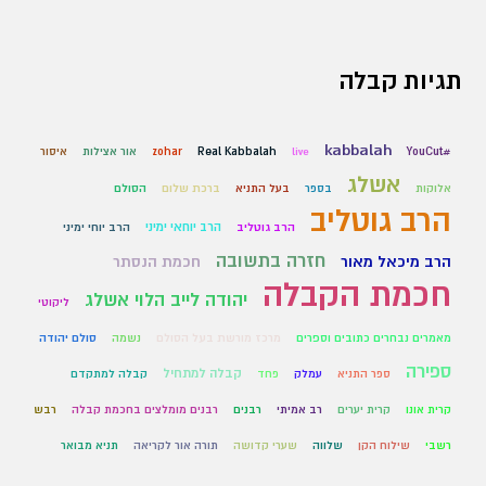
תגיות קבלה
kabbalah
#YouCut
live
Real Kabbalah
zohar
אור אצילות
איסור
אשלג
אלוקות
בספר
בעל התניא
ברכת שלום
הסולם
הרב גוטליב
הרב יוחאי ימיני
הרב גוטליב
הרב יוחי ימיני
חזרה בתשובה
הרב מיכאל מאור
חכמת הנסתר
חכמת הקבלה
יהודה לייב הלוי אשלג
ליקוטי
מאמרים נבחרים כתובים וספרים
מרכז מורשת בעל הסולם
נשמה
סולם יהודה
ספירה
קבלה למתחיל
ספר התניא
עמלק
פחד
קבלה למתקדם
קרית אונו
קרית יערים
רב אמיתי
רבנים
רבנים מומלצים בחכמת קבלה
רבש
רשבי
שילוח הקן
שלווה
שערי קדושה
תורה אור לקריאה
תניא מבואר