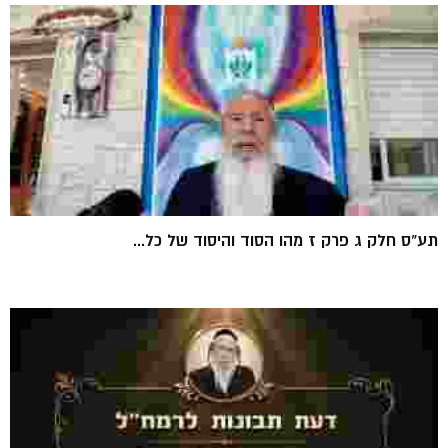
תע"ס חלק ג פרק ז מהו הסוד והיסוד של כל...