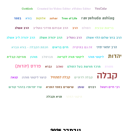
Gottlieb
Created by Video Editor #Video Editor
#YouCut
rav yehuda ashlag
Tree of Life
zohar
אלוקות
בורא
בספר
בריאות טבעית
הסולם
הרב
הרב אברהם מרדכי גוטליב
הרב אשלג
הרב ברוך שלום הלוי אשלג
הרב גוטליב
הרב יהודה אשלג
הרב יהודה ליב אשלג
הרב יוחאי ימיני
זה גם בתיקייה
חיים בריאים
חכמת הקבלה - בורא ונברא
יהדות
ליקוטי מוהר
ליקוטי תורה לקריאה
מברסלב
מוהרן
מוזיקה קבלית
פרדס (יהדות)
מסורת
מרכז מורשת בעל הסולם
נאהב
נברא
קבלה
קבלה למתחיל
קבלה לדתיים
קיצור ליקוטי מוהרן
קנאה
רבי חיים ויטאל
רבנים
שומן
שיעורים בספר התניא
שיר יסדותיו בההרי קודש
תיקוני הזהר
תניא וקבלה
נובמבר 2025