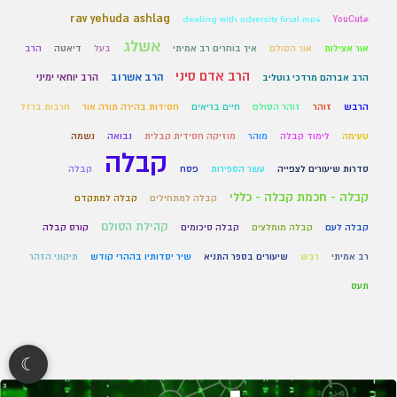
rav yehuda ashlag
dealing with adversity final.mp4
#YouCut
אשלג
אור אצילות
אור הסולם
איך בוחרים רב אמיתי
בעל
דיאטה
הרב
הרב אדם סיני
הרב אשרוב
הרב יוחאי ימיני
הרב אברהם מרדכי גוטליב
הרבש
זוהר
זוהר הסולם
חיים בריאים
חסידות בהירה תורה אור
חרבות ברזל
טעימה
לימוד קבלה
מוהר
מוזיקה חסידית קבלית
נבואה
נשמה
קבלה
סדרות שיעורים לצפייה
עשר הספירות
פסח
קבלה
קבלה - חכמת קבלה - כללי
קבלה למתחילים
קבלה למתקדם
קהילת הסולם
קבלה לעם
קבלה מומלצים
קבלה סיכומים
קורס קבלה
רב אמיתי
רבש
שיעורים בספר התניא
שיר יסדותיו בההרי קודש
תיקוני הזהר
תעס
☾