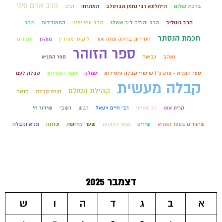
הרב אדם סיני
ברכת שלום
הילולתא רבי נחמן מברסלב
המהרחו
הרב
הרב גוטליב
הרב יהודה ליב אשלג
הרב יוחי ימיני
התמודדות
חבד
חכמת הנסתר
חסידות בהירה תורה אור
ליקוטי מוהר״ן
מוהרן
מתורתו
ספר הזוהר
נאהב
נבואה
ספר התניא
ספר התניא - פרק ג' | שיעורי קבלה וחסידות
עמלק
עשר הספירות
קבלה לעם
קבלה מעשית
קהילת הסולם
קורס קבלה
קנאה
קרית אונו
רב אמיתי
רבי חיים ויטאל
רבש
רשבי
שידור חי
שיעורים בספר התניא
שירים
שער הכוונות
שערי קדושה
תזונה
תניא וקבלה
דצמבר 2025
א
ב
ג
ד
ה
ו
ש