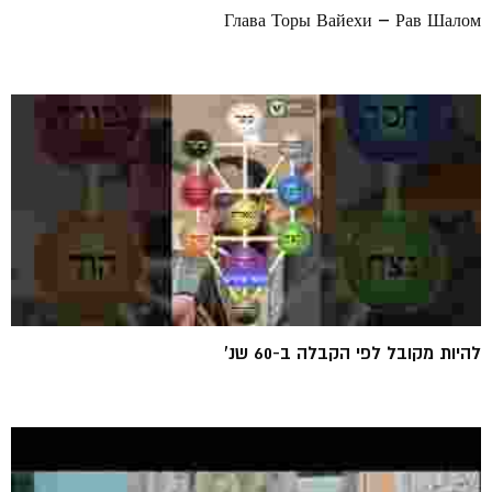
Глава Торы Вайехи – Рав Шалом
להיות מקובל לפי הקבלה ב-60 שנ'