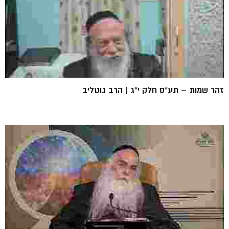
זהר שמות – תע"ס חלק י"ג | הרב גוטליב