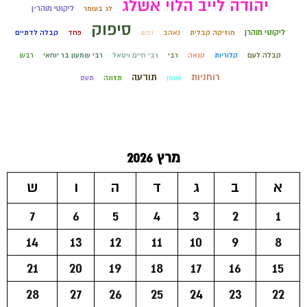
יהודה לייב הלוי אשלג
ליקוטי מוהר״ן
לג בעומר
סיפוק
ליקוטי מוהרן
מוזיקה קבלית
נאהב
נפש
פחד
קבלה לדתיים
קבלה לעם
קלוריות
קנאה
רבי
רבי חיים ויטאל
רבי שמעון בר יוחאי
רבש
רוחניות
תודעה
שומן
תזונה
תעס
מרץ 2026
א
ב
ג
ד
ה
ו
ש
7
6
5
4
3
2
1
14
13
12
11
10
9
8
21
20
19
18
17
16
15
28
27
26
25
24
23
22