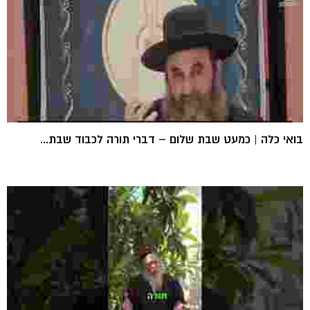
בואי כלה | כמעט שבת שלום – דברי תורה לכבוד שבת...