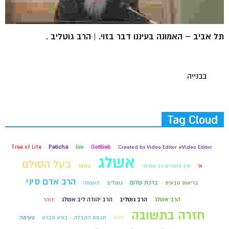
תל אביב – האמונה בעיננו דבר בזוי. | הרב גוטליב .
בבנייה
Tag Cloud
Tree of Life
Peticha
live
Gottlieb
Created by Video Editor #Video Editor
אשלג
בעל הסולם
א'
איך בוחרים רב אמיתי
בספר
הרב אדם סיני
ברכת שלום
בריאות טבעית
גוטליב
העצמה
הרב אשלג
הרב גוטליב
הרב יהודה ליב אשלג
זוהר
חזרה בתשובה
חטא
חכמת הקבלה - בורא ונברא
טעימה