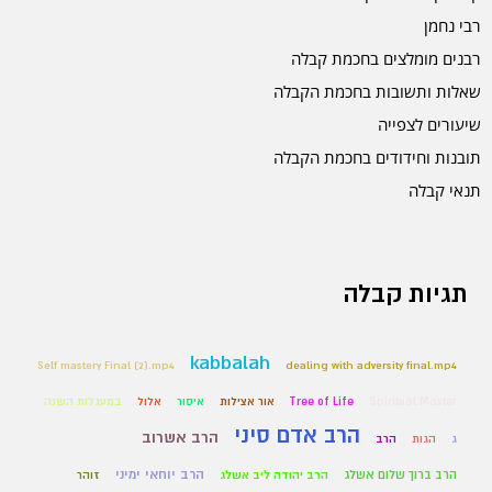
רבי נחמן
רבנים מומלצים בחכמת קבלה
שאלות ותשובות בחכמת הקבלה
שיעורים לצפייה
תובנות וחידודים בחכמת הקבלה
תנאי קבלה
תגיות קבלה
kabbalah
Self mastery Final (2).mp4
dealing with adversity final.mp4
Spiritual Master
Tree of Life
אור אצילות
איסור
אלול
במעגלות השנה
הרב אדם סיני
הרב אשרוב
ג
הגות
הרב
הרב יוחאי ימיני
הרב ברוך שלום אשלג
הרב יהודה ליב אשלג
זוהר