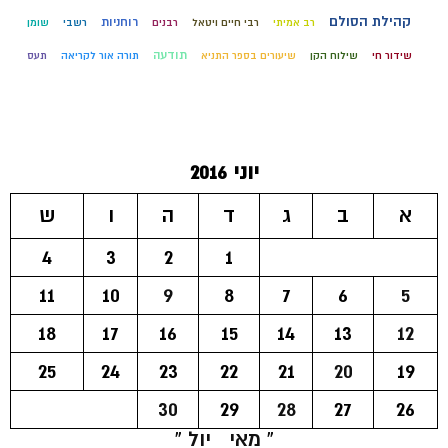
קהילת הסולם
רוחניות
רב אמיתי
רבי חיים ויטאל
רבנים
רשבי
שומן
תודעה
שידור חי
שילוח הקן
שיעורים בספר התניא
תורה אור לקריאה
תעס
יוני 2016
א
ב
ג
ד
ה
ו
ש
4
3
2
1
11
10
9
8
7
6
5
18
17
16
15
14
13
12
25
24
23
22
21
20
19
30
29
28
27
26
« מאי
יול »