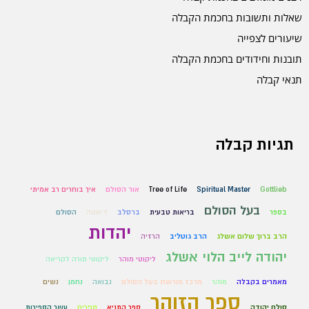
שאלות ותשובות בחכמת הקבלה
שיעורים לצפייה
תובנות וחידודים בחכמת הקבלה
תנאי קבלה
תגיות קבלה
Gottlieb
Spiritual Master
Tree of Life
אור הסולם
איך בוחרים רב אמיתי
בעל הסולם
בספר
בריאות טבעית
ברסלב
דיאטה
הסולם
יהדות
הרב ברוך שלום אשלג
הרב גוטליב
הרזיה
יהודה לייב הלוי אשלג
ליקוטי מוהר
ליקוטי תורה לקריאה
מאמרים בקבלה
מוהר
מרכז מורשת בעל הסולם
נבואה
נחמן
נשים
ספר הזוהר
סולם יהודה
ספר התניא
ספרים
עשר הספירות