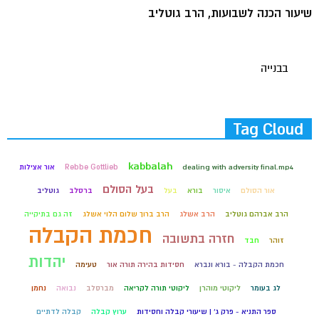
שיעור הכנה לשבועות, הרב גוטליב
בבנייה
Tag Cloud
kabbalah
dealing with adversity final.mp4
Rebbe Gottlieb
אור אצילות
בעל הסולם
אור הסולם
איסור
בורא
בעל
ברסלב
גוטליב
הרב אברהם גוטליב
הרב אשלג
הרב ברוך שלום הלוי אשלג
זה גם בתיקייה
חכמת הקבלה
חזרה בתשובה
זוהר
חבד
יהדות
חכמת הקבלה - בורא ונברא
חסידות בהירה תורה אור
טעימה
לג בעומר
ליקוטי מוהרן
ליקוטי תורה לקריאה
מברסלב
נבואה
נחמן
ספר התניא - פרק ג' | שיעורי קבלה וחסידות
ערוץ קבלה
קבלה לדתיים