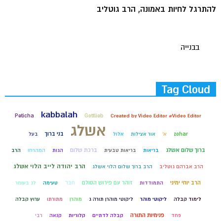
להתרגל לחיות באמונה, הרב גוטליב
בבנייה
Tag Cloud
kabbalah
Peticha
Gottlieb
Created by Video Editor #Video Editor
אשלג
בני ברוך
zohar
א'
אור אצילות
אלול
בעל
ברוך שלום אשלג
ברכת שלום
בריאות
בריאות טבעית
הגות
המהרחו
הרב
הרב יהודה לייב הלוי אשלג
הרב אברהם גוטליב
הרב ברוך שלום הלוי אשלג
הרב יוחי ימיני
זוהר עם פירוש הסולם
חבד
התמודדות
טעימה
לג בעומר
לימוד קבלה
ליקוטי מוהר
ליקוטי מוהרן תורה ג
מוהרן
מתורתו
ערוץ קבלה
פנימיות התורה
פחד
קבלה לדתיים
קלוריות
קנאה
רבי