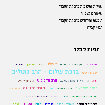
שאלות ותשובות בחכמת הקבלה
שיעורים לצפייה
תובנות וחידודים בחכמת הקבלה
תנאי קבלה
תגיות קבלה
אשלג
אור אצילות
איך בוחרים רב אמיתי
בורא
בני ברוך
בריאות
ברכת שלום - הרב גוטליב
בריאות טבעית
הרב אדם סיני
הרב יוחאי ימיני
הגות
הילולתא רבי נחמן מברסלב
חזרה בתשובה
הרב מיכאל מאור
זה גם בתיקייה
זוהר
חיים בריאים
חסידות בהירה תורה אור
טעימה
יארצייט
ליקוטי מוהרן תורה ג
ספירה
מאמר לסיום הזוהר
מאמרים בקבלה
מברסלב
מוהרן
ספרים