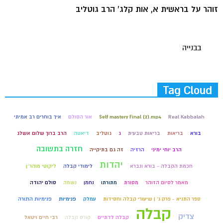
זוהר על בראשית א, אות קלג' הרב גוטליב
בבנייה
Tag Cloud
Real Kabbalah
Self mastery Final (2).mp4
אור הסולם
איך בוחרים רב אמיתי
בורא
בריאות
בריאות טבעית
ג
גוטליב
דיאטה
הרב ברוך שלום אשלג
חזרה בתשובה
הרב יוחי ימיני
הרזיה
זה גם בתיקייה
יהדות
חכמת הקבלה - בורא ונברא
לימודי קבלה
ליקוטי מוהר״ן
מאמר לסיום הזוהר
מסורת
מתורתו
נחמן
נשמה
סולם יהודה
ספר התניא - פרק ג' | שיעורי קבלה וחסידות
עמלק
פנימיות
פנימיות התורה
קבלה
צדיק
קבלה לדתיים
קורס קבלה
רבי חיים ויטאל