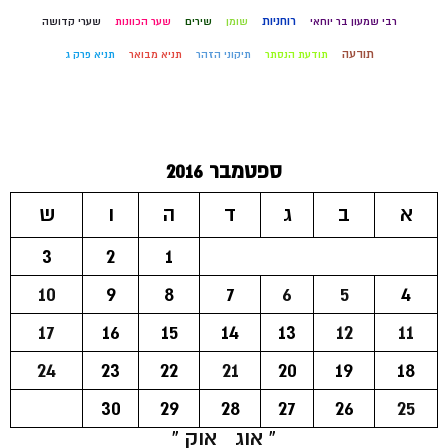
רוחניות
רבי שמעון בר יוחאי
שומן
שירים
שער הכוונות
שערי קדושה
תודעה
תודעת הנסתר
תיקוני הזהר
תניא מבואר
תניא פרק ג
ספטמבר 2016
א
ב
ג
ד
ה
ו
ש
3
2
1
10
9
8
7
6
5
4
17
16
15
14
13
12
11
24
23
22
21
20
19
18
30
29
28
27
26
25
« אוג
אוק »