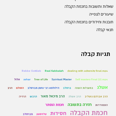
שאלות ותשובות בחכמת הקבלה
שיעורים לצפייה
תובנות וחידודים בחכמת הקבלה
תנאי קבלה
תגיות קבלה
Rebbe Gottlieb
Real Kabbalah
dealing with adversity final.mp4
Self mastery Final (2).mp4
Spiritual Master
Tree of Life
zohar
אלול
אשלג
במעגלות השנה
ברסלב
הילולתא רבי נחמן מברסלב
הסולם
הרב
הרב מיכאל מאור
הרב אברהם גוטליב
הרב אשלג
הרבש
הרזיה
חזרה בתשובה
חכמת הנסתר
התמודדות
חכמת הקבלה
חסידות
טלזסטון
מברסלב