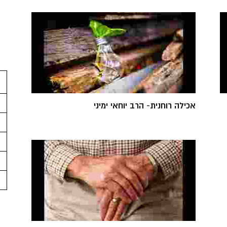
אכילה רוחנית- הרב יוחאי ימיני