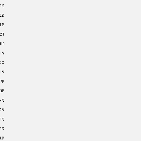
מרץ 
פברו
ינוא
דצמב
נובמ
אוקט
ספט
אוגו
יולי 3
יוני 3
מאי 3
אפרי
מרץ 
פברו
ינוא