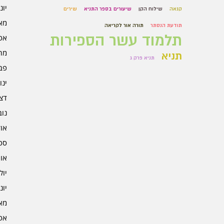
יוני 5
קנאה
שילוח הקן
שיעורים בספר התניא
שירים
מאי 5
תודעת הנסתר
תורה אור לקריאה
תלמוד עשר הספירות
אפרי
מרץ 
תניא
תניא פרק ג
פברו
ינוא
דצמב
נובמ
אוקט
ספט
אוגו
יולי 4
יוני 4
מאי 4
אפרי