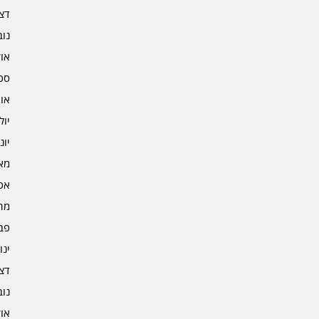
דצמב
נובמ
אוקט
ספט
אוגו
יולי 2
יוני 2
מאי 2
אפרי
מרץ 
פברו
ינוא
דצמב
נובמ
אוקט