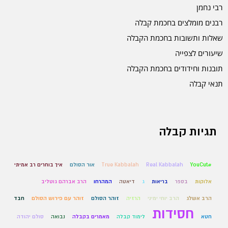
רבי נחמן
רבנים מומלצים בחכמת קבלה
שאלות ותשובות בחכמת הקבלה
שיעורים לצפייה
תובנות וחידודים בחכמת הקבלה
תנאי קבלה
תגיות קבלה
#YouCut
Real Kabbalah
True Kabbalah
אור הסולם
איך בוחרים רב אמיתי
אלוקות
בספר
בריאות
ג
דיאטה
המהרחו
הרב אברהם גוטליב
הרב אשלג
הרב יוחי ימיני
הרזיה
זוהר הסולם
זוהר עם פירוש הסולם
חבד
חסידות
חטא
לימוד קבלה
מאמרים בקבלה
נבואה
סולם יהודה