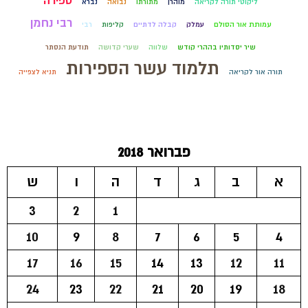
ספירה
ליקוטי תורה לקריאה
מוהרן
מתורתו
נבואה
נברא
רבי נחמן
עמותת אור הסולם
עמלק
קבלה לדתיים
קליפות
רבי
שיר יסדותיו בההרי קודש
שלווה
שערי קדושה
תודעת הנסתר
תלמוד עשר הספירות
תורה אור לקריאה
תניא לצפייה
פברואר 2018
א
ב
ג
ד
ה
ו
ש
3
2
1
10
9
8
7
6
5
4
17
16
15
14
13
12
11
24
23
22
21
20
19
18