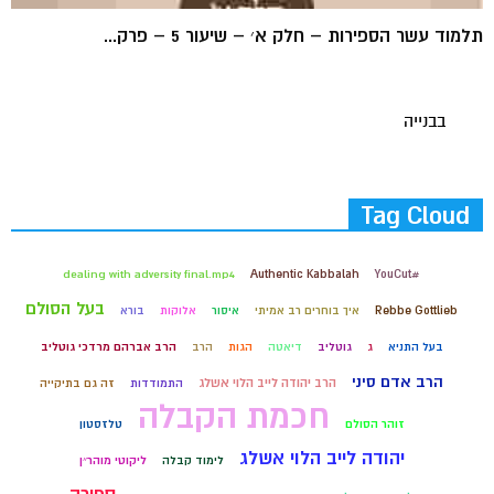
תלמוד עשר הספירות – חלק א׳ – שיעור 5 – פרק...
בבנייה
Tag Cloud
dealing with adversity final.mp4
Authentic Kabbalah
#YouCut
בעל הסולם
Rebbe Gottlieb
איך בוחרים רב אמיתי
איסור
אלוקות
בורא
בעל התניא
ג
גוטליב
דיאטה
הגות
הרב
הרב אברהם מרדכי גוטליב
הרב אדם סיני
הרב יהודה לייב הלוי אשלג
התמודדות
זה גם בתיקייה
חכמת הקבלה
זוהר הסולם
טלזסטון
יהודה לייב הלוי אשלג
לימוד קבלה
ליקוטי מוהר״ן