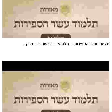
תלמוד עשר הספירות – חלק א׳ – שיעור 8 – פרק...