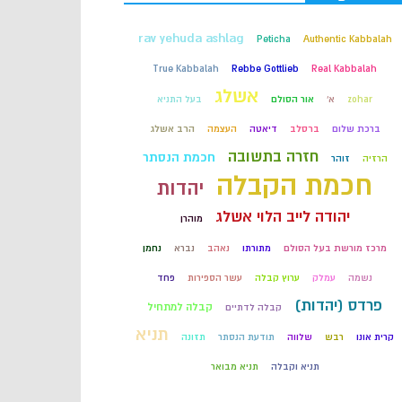
קבלה
rav yehuda ashlag
Peticha
Authentic Kabbalah
True Kabbalah
Rebbe Gottlieb
Real Kabbalah
חכמת הקבלה
אשלג
zohar
א'
אור הסולם
בעל התניא
ברכת שלום
ברסלב
דיאטה
העצמה
הרב אשלג
חזרה בתשובה
חכמת הנסתר
הרזיה
זוהר
חכמת הקבלה
יהדות
יהודה לייב הלוי אשלג
מוהרן
מרכז מורשת בעל הסולם
מתורתו
נאהב
נברא
נחמן
נשמה
עמלק
ערוץ קבלה
עשר הספירות
פחד
פרדס (יהדות)
קבלה למתחיל
קבלה לדתיים
תניא
קרית אונו
רבש
שלווה
תודעת הנסתר
תזונה
תניא וקבלה
תניא מבואר