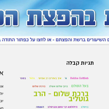
תגיות קבלה
אר
Rebbe Gottlieb
א'
איך בוחרים רב אמיתי
אלול
בספר
בעל הסולם
אוגו
ברוך שלום אשלג
ברכת שלום
ברכת שלום - הרב
יולי 6
גוטליב
יוני 6
ברסלב
הילולתא רבי נחמן מברסלב
העצמה
מאי 6