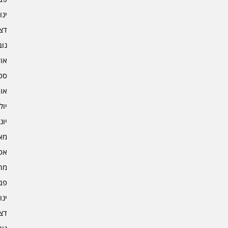
ינוא
דצמב
נובמ
אוקט
ספט
אוגו
יולי 4
יוני 4
מאי 4
אפרי
מרץ 
פברו
ינוא
דצמב