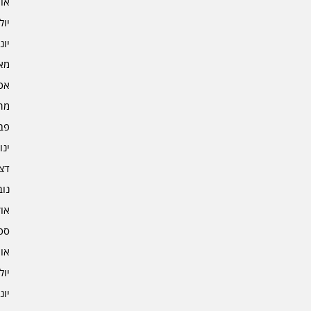
אוגו
יולי 2
יוני 2
מאי 2
אפרי
מרץ 
פברו
ינוא
דצמב
נובמ
אוקט
ספט
אוגו
יולי 1
יוני 1