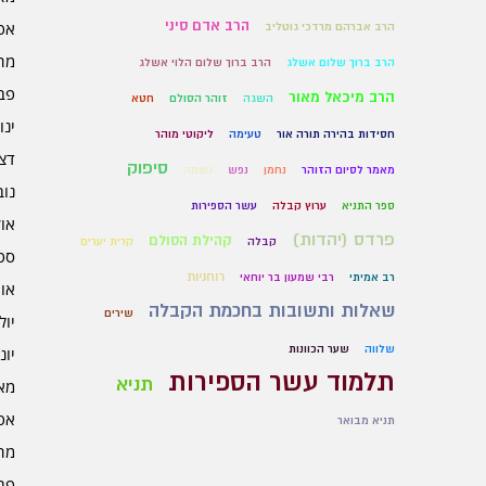
הרב אדם סיני
אפרי
הרב אברהם מרדכי גוטליב
מרץ 
הרב ברוך שלום אשלג
הרב ברוך שלום הלוי אשלג
פברו
הרב מיכאל מאור
השגה
זוהר הסולם
חטא
ינוא
חסידות בהירה תורה אור
טעימה
ליקוטי מוהר
דצמב
סיפוק
מאמר לסיום הזוהר
נחמן
נפש
נשמה
נובמ
ספר התניא
ערוץ קבלה
עשר הספירות
אוקט
פרדס (יהדות)
קהילת הסולם
קבלה
קרית יערים
ספט
רוחניות
רב אמיתי
רבי שמעון בר יוחאי
אוגו
שאלות ותשובות בחכמת הקבלה
שירים
יולי 5
שלווה
שער הכוונות
יוני 5
תלמוד עשר הספירות
תניא
מאי 5
אפרי
תניא מבואר
מרץ 
פברו