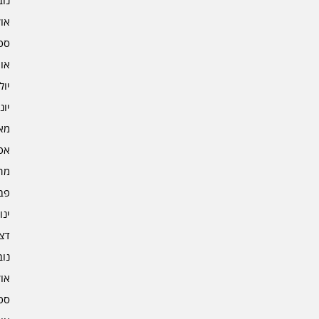
נובמ
אוקט
ספט
אוגו
יולי 3
יוני 3
מאי 3
אפרי
מרץ 
פברו
ינוא
דצמב
נובמ
אוקט
ספט