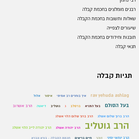
רבנים מומלצים בחכמת קבלה
שאלות ותשובות בחכמת הקבלה
שיעורים לצפייה
תובנות וחידודים בחכמת הקבלה
תנאי קבלה
תגיות קבלה
rav yehuda ashlag
איך בוחרים רב אמיתי
איסור
אלול
בעל הסולם
הרב אשרוב
בעל התניא
ברסלב
ג
גוטליב
דיאטה
הרב ברוך שלום אשלג
הרב ברוך שלום הלוי אשלג
הרב גוטליב
הרב יהודה לייב הלוי אשלג
הרב יהודה אשלג
הרב יוחאי ימיני
זוהר
חיים בריאים
חכמת הקבלה - בורא ונברא