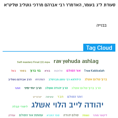
סעודת ל"ג בעומר, האדמו"ר רבי אברהם מרדכי גוטליב שליט"א
בבנייה
Tag Cloud
rav yehuda ashlag
Self mastery Final (2).mp4
אור הסולם
בני ברוך
True Kabbalah
אלוקות
בורא
בספר
בעל
ברוך שלום אשלג
הילולתא רבי נחמן מברסלב
המהרחו
הרב אברהם גוטליב
הרב ברוך שלום אשלג
הרב יהודה אשלג
הרב יוחי ימיני
זוהר
זוהר הסולם
חבד
טעימה
יארצייט
יהודה לייב הלוי אשלג
לימודי קבלה
סולם יהודה
עמותת אור הסולם
ליקוטי מוהר
נשמה
ספר התניא
עמלק