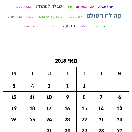
קבלה למתחיל
ערוץ קבלה
עשר הספירות
פחד
קבלה לעם
קהילת הסולם
קורס קבלה
קיצור ליקוטי מוהרן
קנאה
קרית יערים
תודעה
רבי
שומן
שלווה
תניא וקבלה
תניא לצפייה
מאי 2018
א
ב
ג
ד
ה
ו
ש
5
4
3
2
1
12
11
10
9
8
7
6
19
18
17
16
15
14
13
26
25
24
23
22
21
20
31
30
29
28
27