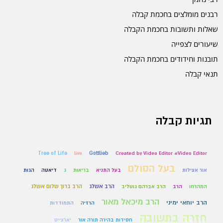
רבנים מומלצים בחכמת קבלה
שאלות ותשובות בחכמת הקבלה
שיעורים לצפייה
תובנות וחידודים בחכמת הקבלה
תנאי קבלה
תגיות קבלה
Tree of Life
live
Gottlieb
Created by Video Editor #Video Editor
בעל הסולם
אור אצילות
בעל התניא
בריאות
ג
דיאטה
הגות
הרב אשלג
הרב ברוך שלום אשלג
המהרחו
הרב
הרב אברהם גוטליב
הרב מיכאל מאור
הרב יוחאי ימיני
הרזיה
התמודדות
חזרה בתשובה
חסידות בהירה תורה אור
יארצייט