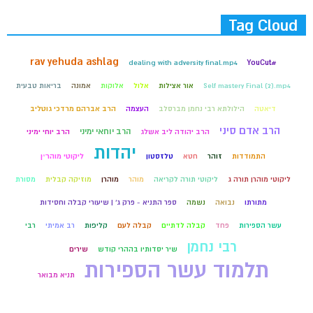
Tag Cloud
rav yehuda ashlag
dealing with adversity final.mp4
#YouCut
Self mastery Final (2).mp4
אור אצילות
אלול
אלוקות
אמונה
בריאות טבעית
דיאטה
הילולתא רבי נחמן מברסלב
העצמה
הרב אברהם מרדכי גוטליב
הרב אדם סיני
הרב יוחאי ימיני
הרב יהודה ליב אשלג
הרב יוחי ימיני
יהדות
התמודדות
זוהר
חטא
טלזסטון
ליקוטי מוהר״ן
ליקוטי מוהרן תורה ג
ליקוטי תורה לקריאה
מוהר
מוהרן
מוזיקה קבלית
מסורת
מתורתו
נבואה
נשמה
ספר התניא - פרק ג' | שיעורי קבלה וחסידות
עשר הספירות
פחד
קבלה לדתיים
קבלה לעם
קליפות
רב אמיתי
רבי
רבי נחמן
שיר יסדותיו בההרי קודש
שירים
תלמוד עשר הספירות
תניא מבואר