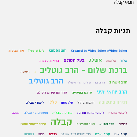
תנאי קבלה
תגיות קבלה
kabbalah
Created by Video Editor #Video Editor
Tree of Life
אור אצילות
אשלג
בעל הסולם
אלול
אלוקות
בריאות טבעית
ברכת שלום - הרב גוטליב
ג
דיאטה
הרב גוטליב
הרב אשרוב
הרב ברוך שלום הלוי אשלג
הרב יוחאי ימיני
זה גם בתיקייה
זוהר עם פירוש הסולם
חזרה בתשובה
כללי
חרבות ברזל
טלזסטון
לימודי קבלה
ליקוטי מוהר״ן
ליקוטי מוהרן תורה ג
מוזיקה קבלית
מושגים ב- קבלה
נאהב
קבלה
נבואה
ספר התניא
עשר הספירות
קיצור ליקוטי מוהרן
רוחניות
קרית אונו
קרית יערים
רבי יהודה לייב אשלג
רבנים
רבש