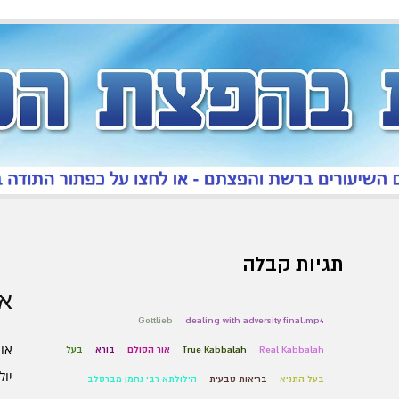
תגיות קבלה
אר
Gottlieb
dealing with adversity final.mp4
אוגו
Real Kabbalah
True Kabbalah
אור הסולם
בורא
בעל
יולי 6
בעל התניא
בריאות טבעית
הילולתא רבי נחמן מברסלב