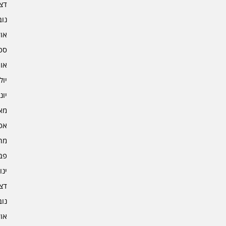
דצמב
נובמ
אוקט
ספט
אוגו
יולי 3
יוני 3
מאי 3
אפרי
מרץ 
פברו
ינוא
דצמב
נובמ
אוקט