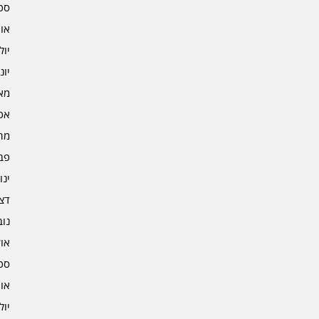
ספט
אוגו
יולי 2
יוני 2
מאי 2
אפרי
מרץ 
פברו
ינוא
דצמב
נובמ
אוקט
ספט
אוגו
יולי 1