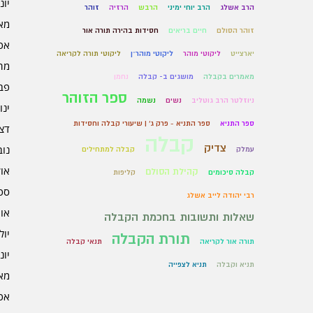
יוני 6
הרב אשלג
הרב יוחי ימיני
הרבש
הרזיה
זוהר
מאי 6
זוהר הסולם
חיים בריאים
חסידות בהירה תורה אור
אפרי
יארצייט
ליקוטי מוהר
ליקוטי מוהר״ן
ליקוטי תורה לקריאה
מרץ 
מאמרים בקבלה
מושגים ב- קבלה
נחמן
פברו
ספר הזוהר
ניוזלטר הרב גוטליב
נשים
נשמה
ינוא
ספר התניא
ספר התניא - פרק ג' | שיעורי קבלה וחסידות
דצמב
קבלה
צדיק
נובמ
עמלק
קבלה למתחילים
אוקט
קהילת הסולם
קבלה סיכומים
קליפות
ספט
רבי יהודה לייב אשלג
אוגו
שאלות ותשובות בחכמת הקבלה
יולי 5
תורת הקבלה
תורה אור לקריאה
תנאי קבלה
יוני 5
תניא וקבלה
תניא לצפייה
מאי 5
אפרי