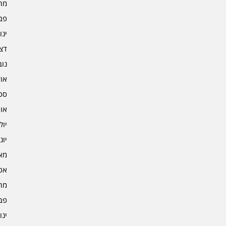
מרץ 
פברו
ינוא
דצמב
נובמ
אוקט
ספט
אוגו
יולי 4
יוני 4
מאי 4
אפרי
מרץ 
פברו
ינוא