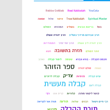
קבלה
Rebbe Gottlieb
Real Kabbalah
#YouCut
Spiritual Master
True Kabbalah
איסור
אלול
אמונה
חכמת הקבלה
בעל
בריאות טבעית
גוטליב
המהרחו
הסולם
הרב אברהם מרדכי גוטליב
הרב יהודה אשלג
הרב יהודה ליב אשלג
הרב יוחי ימיני
התמודדות
חזרה בתשובה
זוהר הסולם
חטא
חכמת הקבלה - בורא ונברא
טעימה
לימוד קבלה
נאהב
ספר הזוהר
נשמה
סולם יהודה
צדיק
ערוץ קבלה
פנימיות
קבלה לדתיים
קבלה מעשית
קבלה לעם
קיצור ליקוטי מוהרן
קלוריות
קרית אונו
רבי
תודעה
רבי חיים ויטאל
רבנים
שלווה
תורה אור לקריאה
תורת הקבלה
תניא