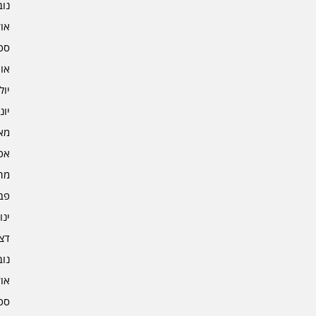
נובמ
אוקט
ספט
אוגו
יולי 2
יוני 2
מאי 2
אפרי
מרץ 
פברו
ינוא
דצמב
נובמ
אוקט
ספט