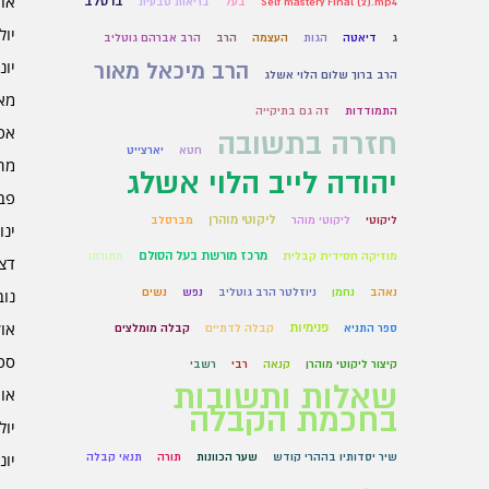
אוגו
ברסלב
Self mastery Final (2).mp4
בעל
בריאות טבעית
יולי 6
ג
דיאטה
הגות
העצמה
הרב
הרב אברהם גוטליב
יוני 6
הרב מיכאל מאור
הרב ברוך שלום הלוי אשלג
מאי 6
התמודדות
זה גם בתיקייה
אפרי
חזרה בתשובה
חטא
יארצייט
מרץ 
יהודה לייב הלוי אשלג
פברו
ליקוטי מוהרן
ליקוטי
ליקוטי מוהר
מברסלב
ינוא
מרכז מורשת בעל הסולם
מוזיקה חסידית קבלית
מתורתו
דצמב
נאהב
נחמן
ניוזלטר הרב גוטליב
נפש
נשים
נובמ
אוקט
פנימיות
ספר התניא
קבלה לדתיים
קבלה מומלצים
ספט
קיצור ליקוטי מוהרן
קנאה
רבי
רשבי
שאלות ותשובות
אוגו
בחכמת הקבלה
יולי 5
יוני 5
שיר יסדותיו בההרי קודש
שער הכוונות
תורה
תנאי קבלה