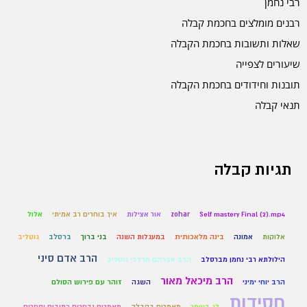
רבי נחמן
רבנים מומלצים בחכמת קבלה
שאלות ותשובות בחכמת הקבלה
שיעורים לצפייה
תובנות וחידודים בחכמת הקבלה
תנאי קבלה
תגיות קבלה
Self mastery Final (2).mp4
zohar
אור אצילות
איך בוחרים רב אמיתי
אלול
אלוקות
אמונה
בינה מלאכותית
במעגלות השנה
בני ברוך
ברסלב
גוטליב
הרב אדם סיני
הילולתא רבי נחמן מברסלב
הרב אברהם מרדכי גוטליב
הרב מיכאל מאור
הרב יוחי ימיני
השגה
זוהר עם פירוש הסולם
חסידות
לג בעומר
מאמרים בקבלה
מאמרים נבחרים כתובים וספרים