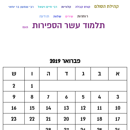
קהילת הסולם
קורס קבלה
קלוריות
רבי חיים ויטאל
רבי שמעון בר יוחאי
רוחניות
תודעה
שירים
שלווה
תלמוד עשר הספירות
תעס
פברואר 2019
א
ב
ג
ד
ה
ו
ש
2
1
9
8
7
6
5
4
3
16
15
14
13
12
11
10
23
22
21
20
19
18
17
28
27
26
25
24