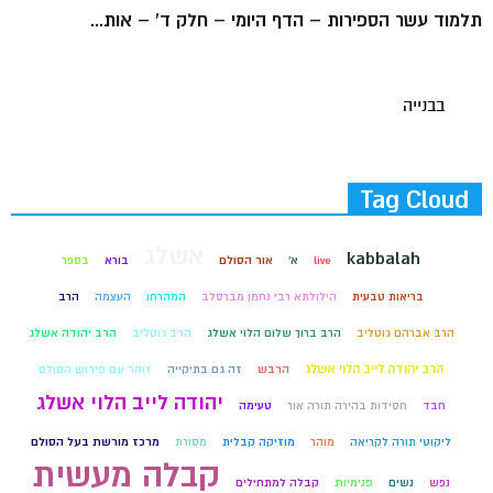
תלמוד עשר הספירות – הדף היומי – חלק ד' – אות...
בבנייה
Tag Cloud
אשלג
kabbalah
live
א'
אור הסולם
בורא
בספר
בריאות טבעית
הילולתא רבי נחמן מברסלב
המהרחו
העצמה
הרב
הרב אברהם גוטליב
הרב ברוך שלום הלוי אשלג
הרב גוטליב
הרב יהודה אשלג
הרב יהודה לייב הלוי אשלג
הרבש
זה גם בתיקייה
זוהר עם פירוש הסולם
יהודה לייב הלוי אשלג
חבד
חסידות בהירה תורה אור
טעימה
ליקוטי תורה לקריאה
מוהר
מוזיקה קבלית
מסורת
מרכז מורשת בעל הסולם
קבלה מעשית
נפש
נשים
פנימיות
קבלה למתחילים