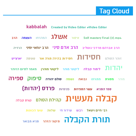
Tag Cloud
kabbalah
Created by Video Editor #Video Editor
אשלג
Self mastery Final (2).mp4
איסור
המהרחו
העצמה
הרב
הרב אדם סיני
הרב יוחאי ימיני
הרב אברהם מרדכי גוטליב
הרזיה
חסידות
זוהר הסולם
חסידות בהירה תורה אור
טעימה
יארצייט
יהדות
לימוד קבלה
ליקוטי מוהר
ליקוטי מוהרן
מאמר לסיום הזוהר
סיפוק
ספירה
מוהר
מסורת
מתורתו
נבואה
נשמה
סולם יהודה
פרדס (יהדות)
ספר התניא
עשר הספירות
פנימיות
קבלה מעשית
קהילת הסולם
קורס קבלה
רבי חיים ויטאל
רבש
שידור חי
שלווה
שער הכוונות
תורת הקבלה
תיקוני הזהר
תניא מבואר