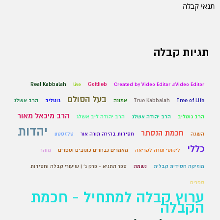
תנאי קבלה
תגיות קבלה
Real Kabbalah
live
Gottlieb
Created by Video Editor #Video Editor
בעל הסולם
Tree of Life
True Kabbalah
אמונה
גוטליב
הרב אשלג
הרב מיכאל מאור
הרב גוטליב
הרב יהודה אשלג
הרב יהודה ליב אשלג
יהדות
חכמת הנסתר
השגה
חסידות בהירה תורה אור
טלזסטון
כללי
ליקוטי תורה לקריאה
מאמרים נבחרים כתובים וספרים
מוהר
מוזיקה חסידית קבלית
נשמה
ספר התניא - פרק ג' | שיעורי קבלה וחסידות
ספרים
ערוץ קבלה למתחיל - חכמת
הקבלה