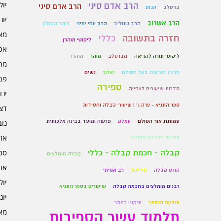
יולי 6
הרב אדם סיני
הרב אדם סיני
ברסלב
הגות
יוני 6
הרב אשרוב
הרב גוטליב
הרב יוחי ימיני
זוהר הסולם
מאי 6
חזרה בתשובה
כללי
ליקוטי מוהרן
אפרי
ליקוטי תורה לקריאה
מברסלב
מוהר
מוהרן
מרץ 
מרכז מורשת בעל הסולם
נאהב
נשים
פברו
ספירה
סדרות שיעורים לצפייה
ינוא
ספר התניא - פרק ג' | שיעורי קבלה וחסידות
דצמב
עמותת אור הסולם
עמלק
פרשה ומועד בבינה מלכותית
נובמ
אוקט
פתיחה לפירוש הסולם
ספט
קבלה - חכמת קבלה - כללי
קבלה מומלצים
אוגו
קורס קבלה
קליפות
רב אמיתי
יולי 5
רבנים מומלצים בחכמת קבלה
שיעורים בספר התניא
יוני 5
תודעת הנסתר
תיקוני הזהר
מאי 5
תלמוד עשר הספירות