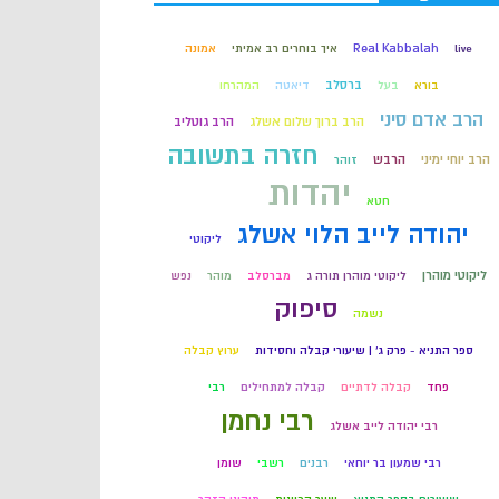
קבלה
live
Real Kabbalah
איך בוחרים רב אמיתי
אמונה
ברסלב
בורא
בעל
דיאטה
המהרחו
חכמת הקבלה
הרב אדם סיני
הרב ברוך שלום אשלג
הרב גוטליב
חזרה בתשובה
הרב יוחי ימיני
הרבש
זוהר
יהדות
חטא
יהודה לייב הלוי אשלג
ליקוטי
ליקוטי מוהרן
ליקוטי מוהרן תורה ג
מברסלב
מוהר
נפש
סיפוק
נשמה
ספר התניא - פרק ג' | שיעורי קבלה וחסידות
ערוץ קבלה
פחד
קבלה לדתיים
קבלה למתחילים
רבי
רבי נחמן
רבי יהודה לייב אשלג
רבי שמעון בר יוחאי
רבנים
רשבי
שומן