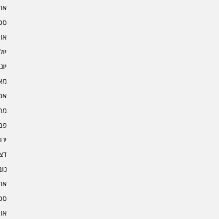
אוקט
ספט
אוגו
יולי 2
יוני 2
מאי 2
אפרי
מרץ 
פברו
ינוא
דצמב
נובמ
אוקט
ספט
אוגו