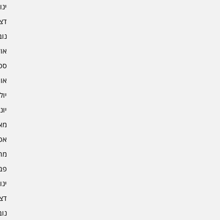
ינוא
דצמב
נובמ
אוקט
ספט
אוגו
יולי 3
יוני 3
מאי 3
אפרי
מרץ 
פברו
ינוא
דצמב
נובמ