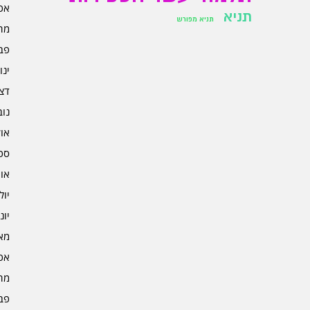
אפרי
תניא
תניא מפורש
מרץ 
פברו
ינוא
דצמב
נובמ
אוקט
ספט
אוגו
יולי 4
יוני 4
מאי 4
אפרי
מרץ 
פברו