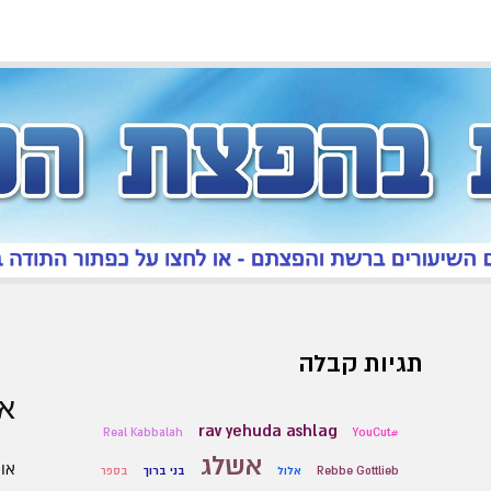
תגיות קבלה
אר
rav yehuda ashlag
Real Kabbalah
#YouCut
אשלג
אוגו
Rebbe Gottlieb
אלול
בני ברוך
בספר