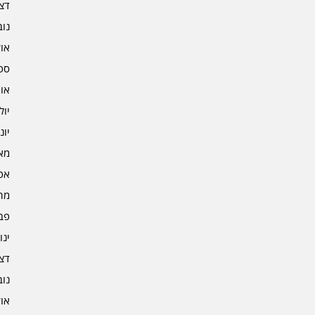
דצמב
נובמ
אוקט
ספט
אוגו
יולי 3
יוני 3
מאי 3
אפרי
מרץ 
פברו
ינוא
דצמב
נובמ
אוקט