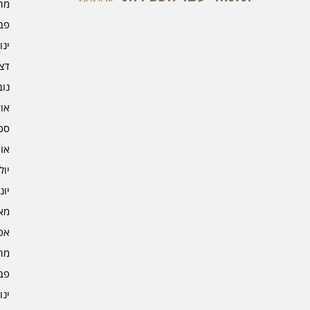
מרץ 
פברו
ינוא
דצמב
נובמ
אוקט
ספט
אוגו
יולי 4
יוני 4
מאי 4
אפרי
מרץ 
פברו
ינוא