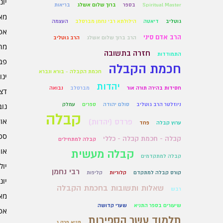
יוני 6
Spiritual Master
בספר
ברוך שלום אשלג
בריאות
מאי 6
גוטליב
דיאטה
הילולתא רבי נחמן מברסלב
העצמה
אפרי
הרב אדם סיני
הרב ברוך שלום אשלג
הרב גוטליב
מרץ 
חזרה בתשובה
התמודדות
פברו
חכמת הקבלה
חכמת הקבלה - בורא ונברא
ינוא
יהדות
חסידות בהירה תורה אור
מברסלב
נבואה
דצמב
ניוזלטר הרב גוטליב
סולם יהודה
ספרים
עמלק
נובמ
קבלה
אוקט
פרדס (יהדות)
ערוץ קבלה
פחד
ספט
קבלה - חכמת קבלה - כללי
קבלה למתחילים
אוגו
קבלה מעשית
קבלה למתקדמים
יולי 5
רבי נחמן
קורס קבלה למתקדם
קלוריות
קליפות
יוני 5
שאלות ותשובות בחכמת הקבלה
רבש
מאי 5
שיעורים בספר התניא
שערי קדושה
אפרי
תלמוד עשר הספירות
תניא פרק ג