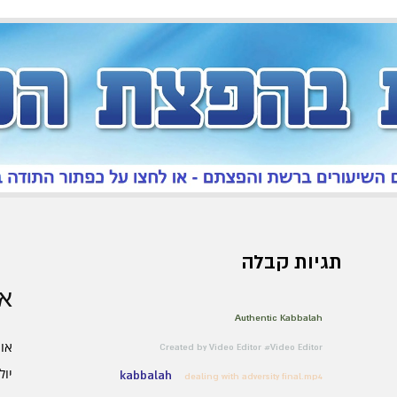
תגיות קבלה
אר
Authentic Kabbalah
אוגו
Created by Video Editor #Video Editor
יולי 6
kabbalah
dealing with adversity final.mp4