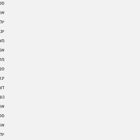
ספט
אוגו
יולי 2
יוני 2
מאי 2
אפרי
מרץ 
פברו
ינוא
דצמב
נובמ
אוקט
ספט
אוגו
יולי 1