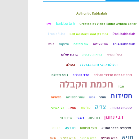
קבלה
Authentic Kabbalah
kabbalah
live
Created by Video Editor #Video Editor
חכמת הקבלה
Tree of Life
Self mastery Final (2).mp4
Real Kabbalah
True Kabbalah
אור אצילות
אור הסולם
אלוקות
בורא
בעל התניא
בריאות טבעית
ברכת שלום
הילולתא רבי נחמן מברסלב
הסולם
הרב אברהם מרדכי גוטליב
הרב גוטליב
זוהר הסולם
חכמת הקבלה
חבד
חסידות
מוהר
נפש
עשר הספירות
פנימיות
צדיק
פנימיות התורה
קליפות
קנאה
רב אמיתי
רבי נחמן
רוחניות
רשבי
שידור חי
תודעה
שיעורים בספר התניא
שער הכוונות
תזונה
תניא
תניא וקבלה
תניא מבואר
תניא פרק ג
תעס