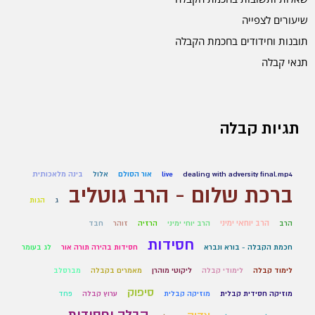
שיעורים לצפייה
תובנות וחידודים בחכמת הקבלה
תנאי קבלה
תגיות קבלה
dealing with adversity final.mp4
live
אור הסולם
אלול
בינה מלאכותית
ברכת שלום - הרב גוטליב
ג
הגות
הרב יוחאי ימיני
הרב
הרב יוחי ימיני
הרזיה
זוהר
חבד
חסידות
חכמת הקבלה - בורא ונברא
חסידות בהירה תורה אור
לג בעומר
לימוד קבלה
לימודי קבלה
ליקוטי מוהרן
מאמרים בקבלה
מברסלב
סיפוק
מוזיקה חסידית קבלית
מוזיקה קבלית
ערוץ קבלה
פחד