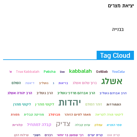
יציאת מצרים
בבנייה
Tag Cloud
kabbalah
#YouCut
Gottlieb
live
Peticha
True Kabbalah
א'
אשלג
ברוך שלום אשלג
הסולם
בריאות
ג
גוטליב
דיאטה
הרב אברהם מרדכי גוטליב
הרב גוטליב
הרב יהודה אשלג
הרב אברהם גוטליב
יהדות
זוהר הסולם
ליקוטי מוהר״ן
ליקוטי מוהרן
התמודדות
ליקוטי תורה לקריאה
מאמר לסיום הזוהר
מברסלב
מוזיקה קבלית
מסורת
צדיק
קבלה למתחיל
ספר התניא
עמלק
ערוץ קבלה
קלוריות
קרית אונו
קרית יערים
רבי שמעון בר יוחאי
רבנים
רשבי
שילוח הקן