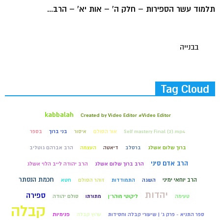
תלמוד עשר הספירות – חלק ה' – אות יא' – הרב...
בבנייה
Tag Cloud
kabbalah
Created by Video Editor #Video Editor
Self mastery Final (2).mp4
אור הסולם
איסור
בני ברוך
בספר
ברוך שלום אשלג
ברסלב
דיאטה
העצמה
הרב אברהם גוטליב
הרב אדם סיני
הרב ברוך שלום אשלג
הרב יהודה לייב הלוי אשלג
חכמת הנסתר
הרב יוחאי ימיני
השגה
התמודדות
זוהר הסולם
חטא
יהדות
ספירה
טעימה
ליקוטי מוהר״ן
מתורתו
סולם יהודה
קבלה
ספר התניא - פרק ג' | שיעורי קבלה וחסידות
ערוץ קבלה
פנימיות