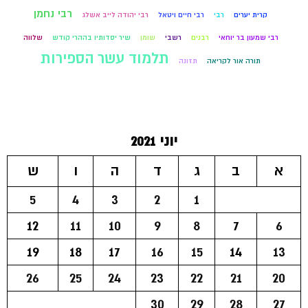
רבי נחמן
קרית יערים
רבי
רבי חיים ויטאל
רבי יהודה לייב אשלג
רבי שמעון בר יוחאי
רבנים
רשבי
שומן
שיר יסדותיו בההרי קודש
שלווה
תלמוד עשר הספירות
תורה אור לקריאה
תזונה
יוני 2021
א
ב
ג
ד
ה
ו
ש
5
4
3
2
1
12
11
10
9
8
7
6
19
18
17
16
15
14
13
26
25
24
23
22
21
20
30
29
28
27