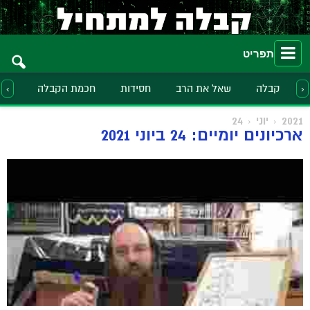
תפריט
קבלה
שאל את הרב
חסידות
חכמת הקבלה
הלכ
‹
›
2021
יוני
24
ארכיונים יומיים: 24 ביוני 2021