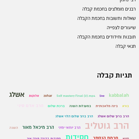
רבנים מומלצים בחכמת קבלה
שאלות ותשובות בחכמת הקבלה
שיעורים לצפייה
תובנות וחידודים בחכמת הקבלה
תנאי קבלה
תגיות קבלה
אשלג
kabbalah
live
Self mastery Final (2).mp4
zohar
אלוקות
הרב אדם סיני
בורא
בינה מלאכותית
במעגלות השנה
ברכת שלום
הרב ברוך שלום אשלג
הרב ברוך שלום הלוי אשלג
הרב גוטליב
הרב מיכאל מאור
הרב יוחאי ימיני
השגה
חסידות
חכמת הנסתר
חטא
חסידות בהירה תורה אור