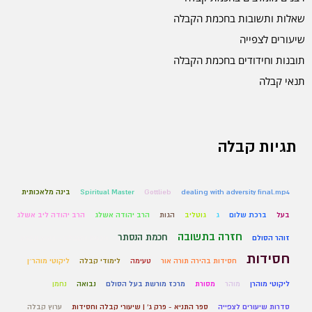
שאלות ותשובות בחכמת הקבלה
שיעורים לצפייה
תובנות וחידודים בחכמת הקבלה
תנאי קבלה
תגיות קבלה
dealing with adversity final.mp4
Gottlieb
Spiritual Master
בינה מלאכותית
בעל
ברכת שלום
ג
גוטליב
הגות
הרב יהודה אשלג
הרב יהודה ליב אשלג
חזרה בתשובה
חכמת הנסתר
זוהר הסולם
חכמת הקבלה - בורא ונברא
חסידות
חסידות בהירה תורה אור
טעימה
לימודי קבלה
ליקוטי מוהר״ן
ליקוטי מוהרן
מוהר
מסורת
מרכז מורשת בעל הסולם
נבואה
נחמן
סדרות שיעורים לצפייה
ספר התניא - פרק ג' | שיעורי קבלה וחסידות
ערוץ קבלה