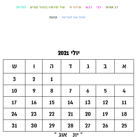
תודעה
רב אמיתי
רבי
רבש
שידור חי
שיר יסדותיו בההרי קודש
תורה אור לקריאה
תזונה
יולי 2021
א
ב
ג
ד
ה
ו
ש
3
2
1
10
9
8
7
6
5
4
17
16
15
14
13
12
11
24
23
22
21
20
19
18
31
30
29
28
27
26
25
« יונ
אוג »