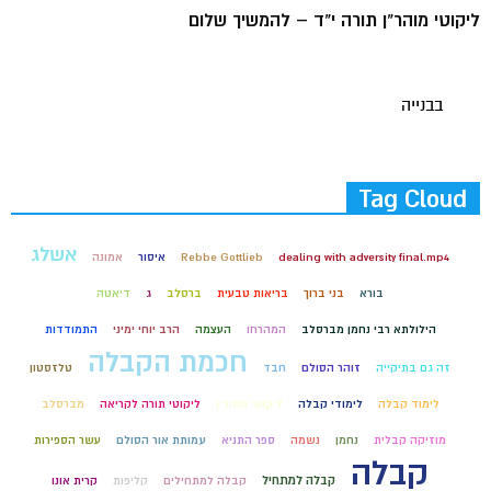
ליקוטי מוהר"ן תורה י"ד – להמשיך שלום
בבנייה
Tag Cloud
אשלג
dealing with adversity final.mp4
Rebbe Gottlieb
איסור
אמונה
בורא
בני ברוך
בריאות טבעית
ברסלב
ג
דיאטה
הילולתא רבי נחמן מברסלב
המהרחו
העצמה
הרב יוחי ימיני
התמודדות
חכמת הקבלה
זה גם בתיקייה
זוהר הסולם
חבד
טלזסטון
לימוד קבלה
לימודי קבלה
ליקוטי מוהר״ן
ליקוטי תורה לקריאה
מברסלב
מוזיקה קבלית
נחמן
נשמה
ספר התניא
עמותת אור הסולם
עשר הספירות
קבלה
קבלה למתחיל
קבלה למתחילים
קליפות
קרית אונו