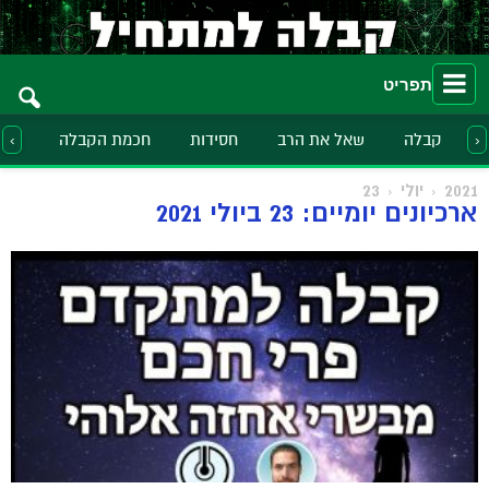
תפריט
קבלה
שאל את הרב
חסידות
חכמת הקבלה
הלכ
‹
›
2021
יולי
23
ארכיונים יומיים: 23 ביולי 2021