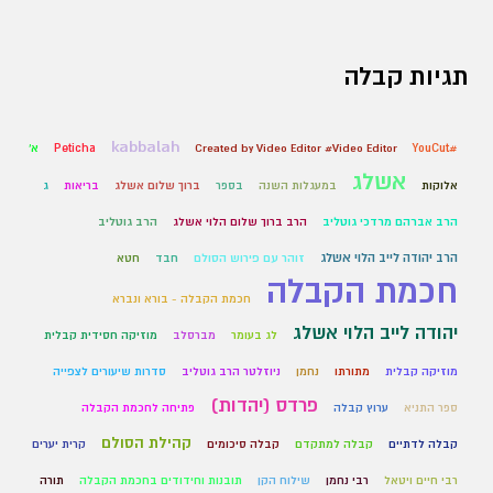
תגיות קבלה
kabbalah
#YouCut
Created by Video Editor #Video Editor
Peticha
א'
אשלג
אלוקות
במעגלות השנה
בספר
ברוך שלום אשלג
בריאות
ג
הרב אברהם מרדכי גוטליב
הרב ברוך שלום הלוי אשלג
הרב גוטליב
הרב יהודה לייב הלוי אשלג
זוהר עם פירוש הסולם
חבד
חטא
חכמת הקבלה
חכמת הקבלה - בורא ונברא
יהודה לייב הלוי אשלג
לג בעומר
מברסלב
מוזיקה חסידית קבלית
מוזיקה קבלית
מתורתו
נחמן
ניוזלטר הרב גוטליב
סדרות שיעורים לצפייה
פרדס (יהדות)
ספר התניא
ערוץ קבלה
פתיחה לחכמת הקבלה
קהילת הסולם
קבלה לדתיים
קבלה למתקדם
קבלה סיכומים
קרית יערים
רבי חיים ויטאל
רבי נחמן
שילוח הקן
תובנות וחידודים בחכמת הקבלה
תורה