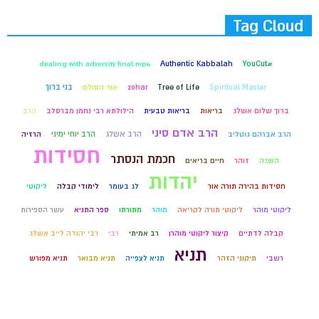
Tag Cloud
dealing with adversity final.mp4
Authentic Kabbalah
#YouCut
בני ברוך
Spiritual Master
Tree of Life
zohar
אור הסולם
ברוך שלום אשלג
בריאות
בריאות טבעית
הילולתא רבי נחמן מברסלב
הרב
הרב אדם סיני
הרב אשלג
הרב יוחי ימיני
הרב אברהם גוטליב
הרזיה
חסידות
חכמת הנסתר
השגה
זוהר
חיים בריאים
יהדות
חסידות בהירה תורה אור
לג בעומר
לימודי קבלה
ליקוטי
ליקוטי מוהר
ליקוטי תורה לקריאה
מוהר
מתורתו
ספר התניא
עשר הספירות
קבלה לדתיים
קיצור ליקוטי מוהרן
רב אמיתי
רבי
רבי יהודה לייב אשלג
תניא
רשבי
תיקוני הזהר
תניא לצפייה
תניא מבואר
תניא מפורש